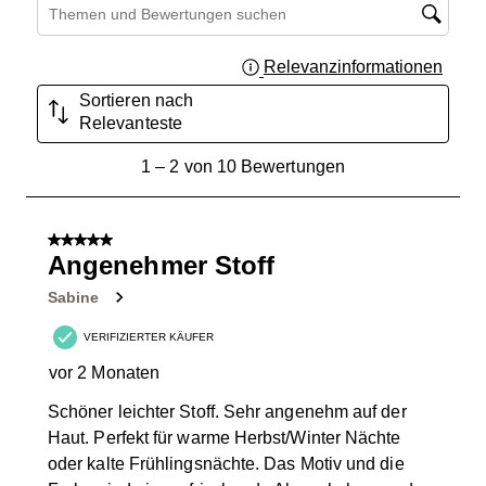
Suchthemen und Bewertungen Suchregion
Relevanzinformationen
Zeigt 
Sortieren nach
Relevanteste
1
1
–
2 von 10
Bewertungen
bis
2
von
5 von 5 Sternen.
10
Angenehmer Stoff
Bewertungen.
Sabine
VERIFIZIERTER KÄUFER
vor 2 Monaten
Schöner leichter Stoff. Sehr angenehm auf der
Haut. Perfekt für warme Herbst/Winter Nächte
oder kalte Frühlingsnächte. Das Motiv und die