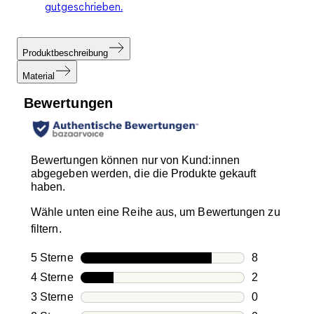
gutgeschrieben.
Produktbeschreibung
Material
Bewertungen
Bewertungen können nur von Kund:innen
abgegeben werden, die die Produkte gekauft
haben.
Wähle unten eine Reihe aus, um Bewertungen zu
filtern.
5 Sterne
Sterne
8
8 Bewertung
4 Sterne
Sterne
2
2 Bewertung
3 Sterne
Sterne
0
0 Bewertung