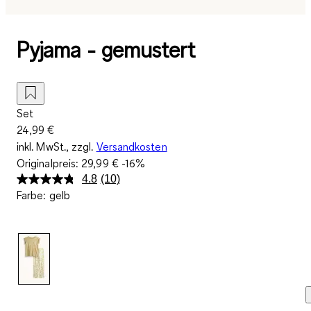
Pyjama - gemustert
Set
24,99 €
inkl. MwSt., zzgl.
Versandkosten
Originalpreis:
29,99 €
-16%
4.8
(10)
10
Farbe
:
gelb
Bewertungen
lesen.
Link
auf
derselben
Seite.