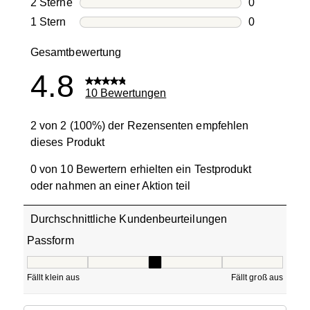
2 Sterne
Sterne
0
0 Bewertung
1 Stern
Sterne
0
0 Bewertung
Gesamtbewertung
4.8
10 Bewertungen
2 von 2 (100%) der Rezensenten empfehlen
dieses Produkt
0 von 10 Bewertern erhielten ein Testprodukt
oder nahmen an einer Aktion teil
Durchschnittliche Kundenbeurteilungen
Passform
Passform, 3 von 5, wobei 1 gleich Fällt klein aus ist und 5
Fällt klein aus
Fällt groß aus