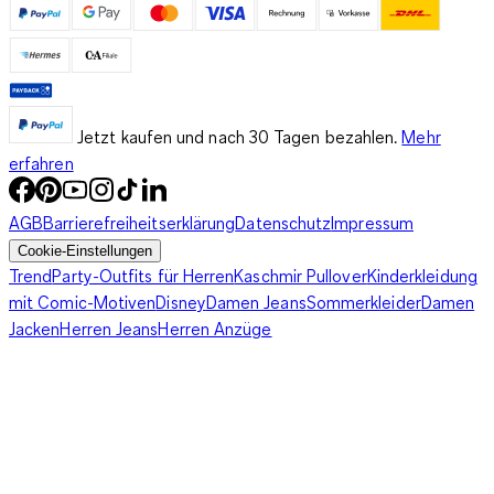
Jetzt kaufen und nach 30 Tagen bezahlen.
Mehr
erfahren
AGB
Barrierefreiheitserklärung
Datenschutz
Impressum
Cookie-Einstellungen
Trend
Party-Outfits für Herren
Kaschmir Pullover
Kinderkleidung
mit Comic-Motiven
Disney
Damen Jeans
Sommerkleider
Damen
Jacken
Herren Jeans
Herren Anzüge