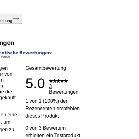
reibung
ngen
gen
Gesamtbewertung
ur von
5.0
en
en
3
ie die
Bewertungen
gekauft
1 von 1 (100%) der
Rezensenten empfehlen
en eine
dieses Produkt
s, um
0 von 3 Bewertern
gen zu
erhielten ein Testprodukt