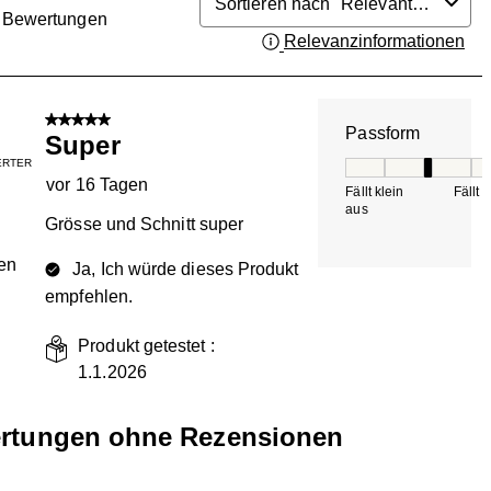
Sortieren nach
Relevanteste
Bewertungen
Relevanzinformationen
Zei
.
5 von 5 Sternen.
Passform
Super
IERTER
Passform, 3 von 5, 
vor 16 Tagen
Fällt klein
Fällt 
aus
Grösse und Schnitt super
en
Ja, Ich würde dieses Produkt
empfehlen.
Produkt getestet :
1.1.2026
rtungen ohne Rezensionen