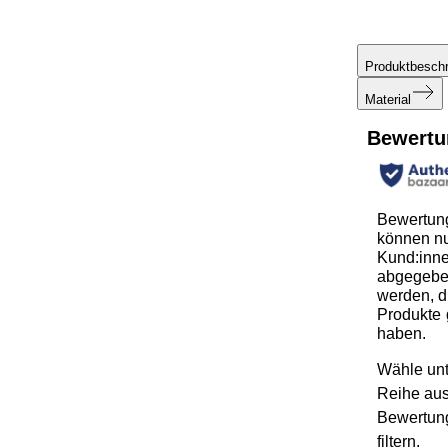
Produktbesch
Material
Bewertu
Bewertun
können n
Kund:inn
abgegeb
werden, d
Produkte 
haben.
Wähle unt
Reihe au
Bewertun
filtern.