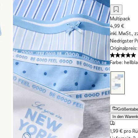
Multipack
4,99 €
inkl. MwSt., z
Niedrigster P
Originalpreis
Farbe
:
hellbl
Größentabe
In den Warenk
1,99 € pro R