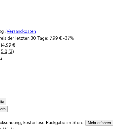
zgl.
Versandkosten
reis der letzten 30 Tage:
7,99 €
-37%
:
14,99 €
5.0
(3)
3
au
Bewertungen
lesen.
Link
auf
derselben
Seite.
lle
orb
ücksendung, kostenlose Rückgabe im Store.
Mehr erfahren