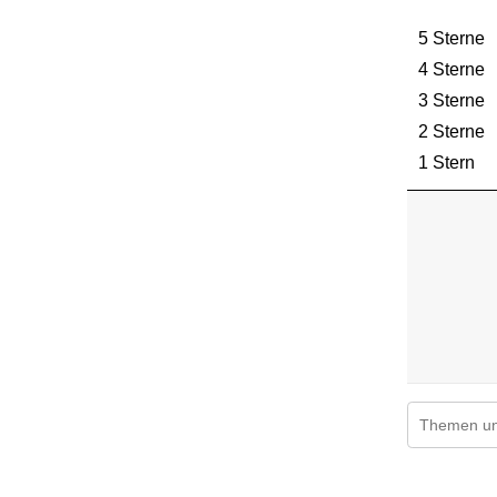
5 Sterne
S
4 Sterne
S
3 Sterne
S
2 Sterne
S
1 Stern
St
Suchthemen
1