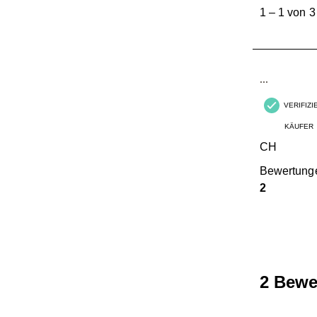
bis
1
–
1 von 3
1
von
3
Bewertungen
...
VERIFIZ
KÄUFER
CH
Bewertung
2
2 Bewe