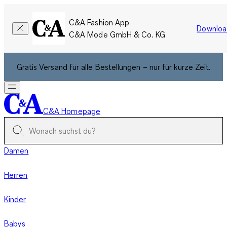
C&A Fashion App
Downloa
C&A Mode GmbH & Co. KG
Gratis Versand für alle Bestellungen – nur für kurze Zeit.
C&A Homepage
Damen
Herren
Kinder
Babys