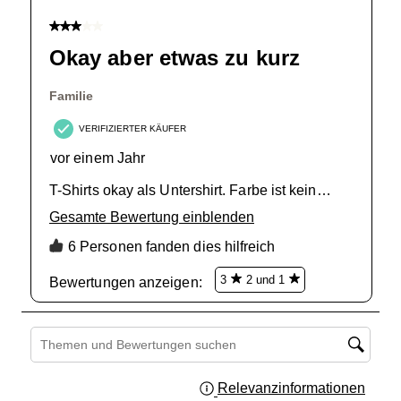
3 von 5 Sternen.
Okay aber etwas zu kurz
Familie
VERIFIZIERTER KÄUFER
vor einem Jahr
T-Shirts okay als Untershirt. Farbe ist kein
reines weiß - eher Natur. Shirts riechen stark
Gesamte Bewertung einblenden
und müssen unbedingt gewaschen werden vor
6 Personen fanden dies hilfreich
dem ersten Tragen. Könnten länger sein.
3
2 und 1
Bewertungen anzeigen: 
Suchthemen und Bewertungen Suchregion
Relevanzinformationen
Zeigt 