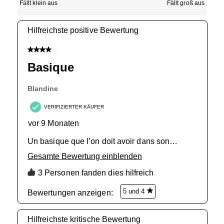
Fällt klein aus
Fällt groß aus
Hilfreichste positive Bewertung
4 von 5 Sternen.
Basique
Blandine
VERIFIZIERTER KÄUFER
vor 9 Monaten
Un basique que l’on doit avoir dans son
armoire pour traîner… à porter sous un pull en
Gesamte Bewertung einblenden
hiver. Les finitions sont correctes.
3 Personen fanden dies hilfreich
5 und 4
Bewertungen anzeigen: 
Hilfreichste kritische Bewertung