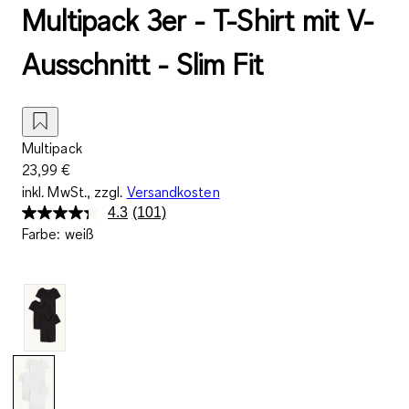
Multipack 3er - T-Shirt mit V-
Ausschnitt - Slim Fit
Multipack
23,99 €
inkl. MwSt., zzgl.
Versandkosten
4.3
(101)
101
Farbe
:
weiß
Bewertungen
lesen.
Link
auf
derselben
Seite.