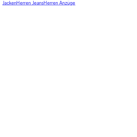
Jacken
Herren Jeans
Herren Anzüge