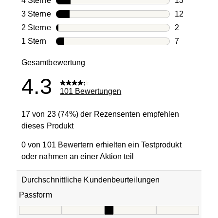
4 Sterne
Sterne
13
13 Bewertun
3 Sterne
Sterne
12
12 Bewertun
2 Sterne
Sterne
2
2 Bewertung
1 Stern
Sterne
7
7 Bewertung
Gesamtbewertung
4.3
101 Bewertungen
17 von 23 (74%) der Rezensenten empfehlen
dieses Produkt
0 von 101 Bewertern erhielten ein Testprodukt
oder nahmen an einer Aktion teil
Durchschnittliche Kundenbeurteilungen
Passform
Passform, 3.0952380952380953 von 5, wobei 1 gleich Fällt