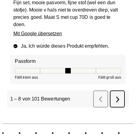
Fijn set, mooie pasvorm, fijne stof (wel een dun
stofje). Mooie v hals niet te overdreven diep, valt
precies goed. Maat S met cup 70D is goed te
doen.
Mit Google übersetzen
Ja, Ich würde dieses Produkt empfehlen.
Passform
Passform, 3 von 5, wobei 1 gleich Fällt klein aus ist und
Fällt klein aus
Fällt groß aus
1
–
8 von 101
Bewertungen
Zurück
Bewertungen
Weiter
Bewertu