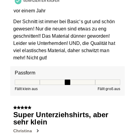
VERIFIZIERTER KÄUFER
vor einem Jahr
Der Schnitt ist immer bei Basic‘s gut und schön
gewesen! Nur die neuen sind etwas zu eng
geschnitten!! Das Material dünner geworden!
Leider wie Unterhemden! UND, die Qualität hat
viel elastisches Material, daher schwitzt man
mehr! Nicht gut!
Passform
Passform, 3 von 5, wobei 1 gleich Fällt klein aus ist und
Fällt klein aus
Fällt groß aus
5 von 5 Sternen.
Super Unterziehshirts, aber
sehr klein
Christina