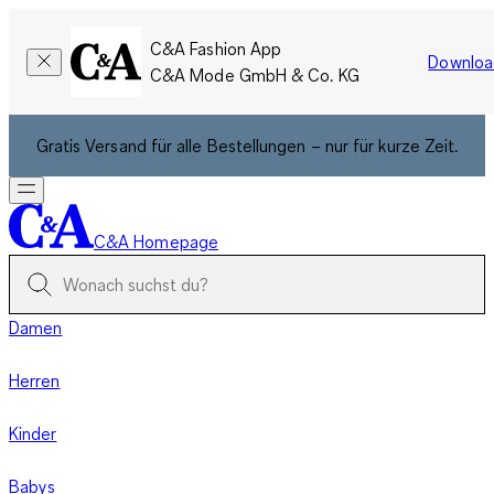
C&A Fashion App
Downloa
C&A Mode GmbH & Co. KG
Gratis Versand für alle Bestellungen – nur für kurze Zeit.
C&A Homepage
Damen
Herren
Kinder
Babys