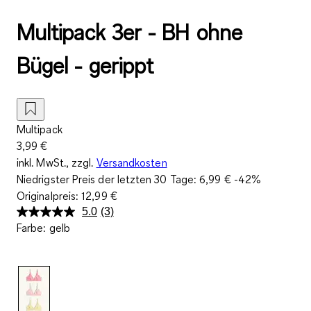
Multipack 3er - BH ohne
Bügel - gerippt
Multipack
3,99 €
inkl. MwSt., zzgl.
Versandkosten
Niedrigster Preis der letzten 30 Tage:
6,99 €
-42%
Originalpreis:
12,99 €
5.0
(3)
3
Farbe
:
gelb
Bewertungen
lesen.
Link
auf
derselben
Seite.