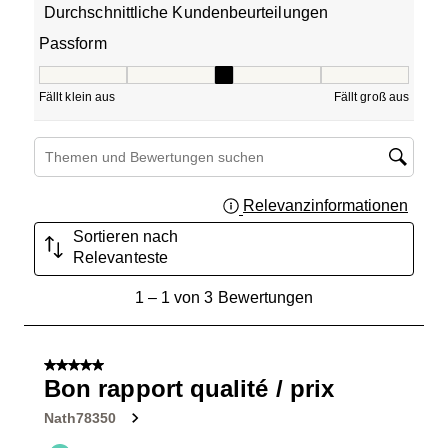
Durchschnittliche Kundenbeurteilungen
Passform
Passform, 3 von 5, wobei 1 gleich Fällt klein aus ist und 5
Fällt klein aus
Fällt groß aus
Suchthemen und Bewertungen Suchregion
Relevanzinformationen
Zeigt 
Sortieren nach
Relevanteste
1
1
–
1 von 3
Bewertungen
bis
1
von
5 von 5 Sternen.
3
Bon rapport qualité / prix
Bewertungen.
Nath78350