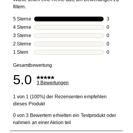
filtern.
5 Sterne
Sterne
3
3 Bewertung
4 Sterne
Sterne
0
0 Bewertung
3 Sterne
Sterne
0
0 Bewertung
2 Sterne
Sterne
0
0 Bewertung
1 Stern
Sterne
0
0 Bewertung
Gesamtbewertung
5.0
3 Bewertungen
1 von 1 (100%) der Rezensenten empfehlen
dieses Produkt
0 von 3 Bewertern erhielten ein Testprodukt oder
nahmen an einer Aktion teil