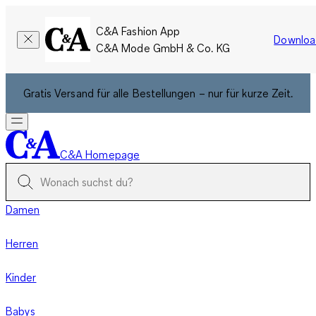
C&A Fashion App
Downloa
C&A Mode GmbH & Co. KG
Gratis Versand für alle Bestellungen – nur für kurze Zeit.
C&A Homepage
Damen
Herren
Kinder
Babys