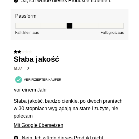
Ja, Ich würde dieses Produkt empfehlen.
Passform
Passform, 3 von 5, wobei 1 gleich Fällt klein aus ist und
Fällt klein aus
Fällt groß aus
2 von 5 Sternen.
Słaba jakość
MJ7
VERIFIZIERTER KÄUFER
vor einem Jahr
Słaba jakość, bardzo cienkie, po dwóch praniach
w 30 stopniach wyglądają na stare i zużyte, nie
polecam
Mit Google übersetzen
Nein, Ich würde dieses Produkt nicht