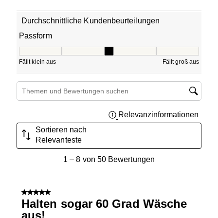
Durchschnittliche Kundenbeurteilungen
Passform
Passform, 3 von 5, wobei 1 gleich Fällt klein aus ist und 5
Fällt klein aus
Fällt groß aus
Suchthemen und Bewertungen Suchregion
Relevanzinformationen
Zeigt 
Sortieren nach
Relevanteste
1
1
–
8 von 50
Bewertungen
bis
8
von
5 von 5 Sternen.
50
Halten sogar 60 Grad Wäsche
Bewertungen.
aus!