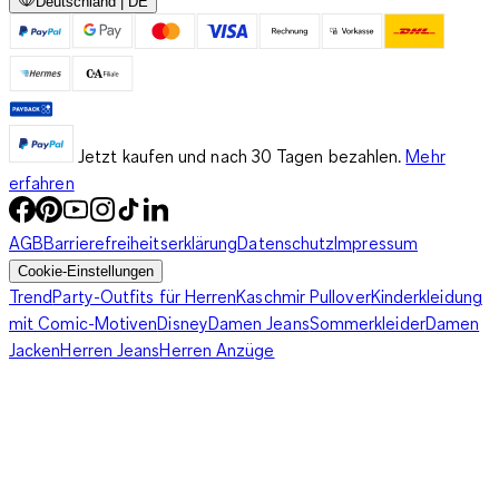
Deutschland | DE
Jetzt kaufen und nach 30 Tagen bezahlen.
Mehr
erfahren
AGB
Barrierefreiheitserklärung
Datenschutz
Impressum
Cookie-Einstellungen
Trend
Party-Outfits für Herren
Kaschmir Pullover
Kinderkleidung
mit Comic-Motiven
Disney
Damen Jeans
Sommerkleider
Damen
Jacken
Herren Jeans
Herren Anzüge