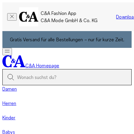
C&A Fashion App
Downloa
C&A Mode GmbH & Co. KG
Gratis Versand für alle Bestellungen – nur für kurze Zeit.
C&A Homepage
Damen
Herren
Kinder
Babys