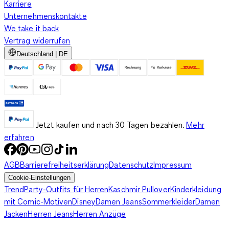
Karriere
Unternehmenskontakte
We take it back
Vertrag widerrufen
Deutschland | DE
Jetzt kaufen und nach 30 Tagen bezahlen.
Mehr
erfahren
AGB
Barrierefreiheitserklärung
Datenschutz
Impressum
Cookie-Einstellungen
Trend
Party-Outfits für Herren
Kaschmir Pullover
Kinderkleidung
mit Comic-Motiven
Disney
Damen Jeans
Sommerkleider
Damen
Jacken
Herren Jeans
Herren Anzüge