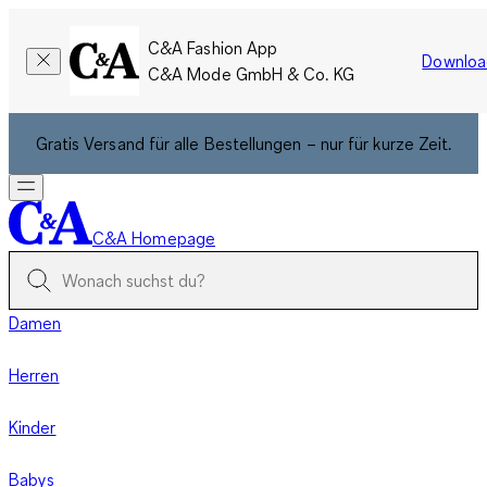
C&A Fashion App
Downloa
C&A Mode GmbH & Co. KG
Gratis Versand für alle Bestellungen – nur für kurze Zeit.
C&A Homepage
Damen
Herren
Kinder
Babys