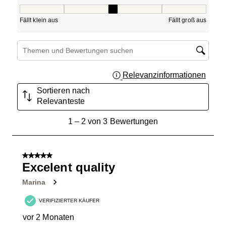
Passform, 2.5 von 5, wobei 1 gleich Fällt klein aus ist und
Fällt klein aus
Fällt groß aus
Suchthemen und Bewertungen Suchregion
Relevanzinformationen
Zeigt 
Sortieren nach
Relevanteste
1
1
–
2 von 3
Bewertungen
bis
2
von
5 von 5 Sternen.
3
Excelent quality
Bewertungen.
Marina
VERIFIZIERTER KÄUFER
vor 2 Monaten