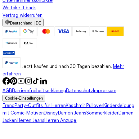
We take it back
Vertrag widerrufen
Deutschland | DE
Jetzt kaufen und nach 30 Tagen bezahlen.
Mehr
erfahren
AGB
Barrierefreiheitserklärung
Datenschutz
Impressum
Cookie-Einstellungen
Trend
Party-Outfits für Herren
Kaschmir Pullover
Kinderkleidung
mit Comic-Motiven
Disney
Damen Jeans
Sommerkleider
Damen
Jacken
Herren Jeans
Herren Anzüge