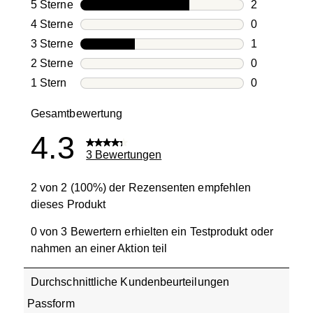
5 Sterne
Sterne
2
2 Bewertung
4 Sterne
Sterne
0
0 Bewertung
3 Sterne
Sterne
1
1 Bewertung
2 Sterne
Sterne
0
0 Bewertung
1 Stern
Sterne
0
0 Bewertung
Gesamtbewertung
4.3
3 Bewertungen
2 von 2 (100%) der Rezensenten empfehlen
dieses Produkt
0 von 3 Bewertern erhielten ein Testprodukt oder
nahmen an einer Aktion teil
Durchschnittliche Kundenbeurteilungen
Passform