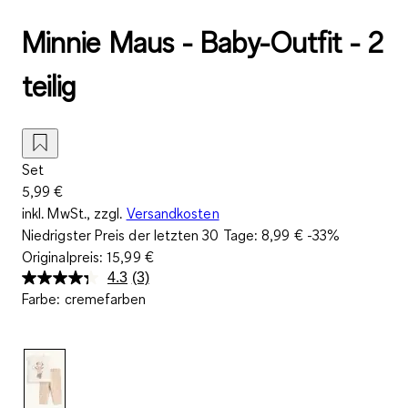
Minnie Maus - Baby-Outfit - 2
teilig
Set
5,99 €
inkl. MwSt., zzgl.
Versandkosten
Niedrigster Preis der letzten 30 Tage:
8,99 €
-33%
Originalpreis:
15,99 €
4.3
(3)
3
Farbe
:
cremefarben
Bewertungen
lesen.
Link
auf
derselben
Seite.