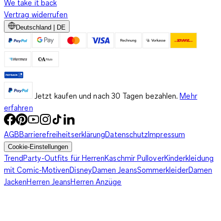
We take it back
Vertrag widerrufen
Deutschland | DE
Jetzt kaufen und nach 30 Tagen bezahlen.
Mehr
erfahren
AGB
Barrierefreiheitserklärung
Datenschutz
Impressum
Cookie-Einstellungen
Trend
Party-Outfits für Herren
Kaschmir Pullover
Kinderkleidung
mit Comic-Motiven
Disney
Damen Jeans
Sommerkleider
Damen
Jacken
Herren Jeans
Herren Anzüge