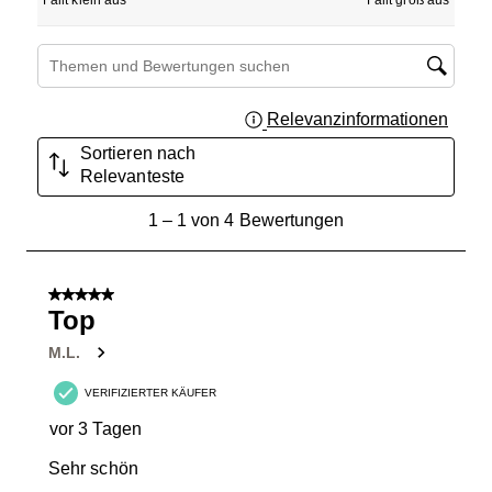
Fällt klein aus
Fällt groß aus
Suchthemen und Bewertungen Suchregion
Relevanzinformationen
Zeigt 
Sortieren nach
Relevanteste
1
1
–
1 von 4
Bewertungen
bis
1
von
5 von 5 Sternen.
4
Top
Bewertungen.
M.L.
VERIFIZIERTER KÄUFER
vor 3 Tagen
Sehr schön