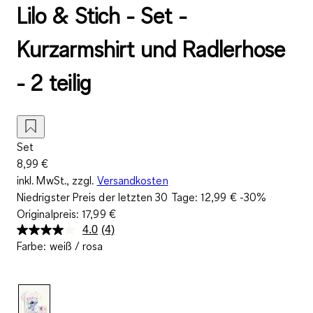
Lilo & Stich - Set -
Kurzarmshirt und Radlerhose
- 2 teilig
Set
8,99 €
inkl. MwSt., zzgl.
Versandkosten
Niedrigster Preis der letzten 30 Tage:
12,99 €
-30%
Originalpreis:
17,99 €
4.0
(4)
4
Farbe
:
weiß / rosa
Bewertungen
lesen.
Link
auf
derselben
Seite.