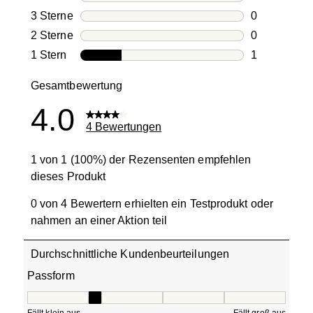
0 Bewertung
3 Sterne
Sterne
0
0 Bewertung
2 Sterne
Sterne
0
0 Bewertung
1 Stern
Sterne
1
1 Bewertung 
Gesamtbewertung
4.0
4 Bewertungen
1 von 1 (100%) der Rezensenten empfehlen
dieses Produkt
0 von 4 Bewertern erhielten ein Testprodukt oder
nahmen an einer Aktion teil
Durchschnittliche Kundenbeurteilungen
Passform
Passform, 2 von 5, wobei 1 gleich Fällt klein aus ist und 5