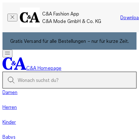
C&A Fashion App
Downloa
C&A Mode GmbH & Co. KG
Gratis Versand für alle Bestellungen – nur für kurze Zeit.
C&A Homepage
Damen
Herren
Kinder
Babys