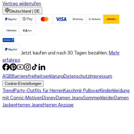
Vertrag widerrufen
Deutschland | DE
Jetzt kaufen und nach 30 Tagen bezahlen.
Mehr
erfahren
AGB
Barrierefreiheitserklärung
Datenschutz
Impressum
Cookie-Einstellungen
Trend
Party-Outfits für Herren
Kaschmir Pullover
Kinderkleidung
mit Comic-Motiven
Disney
Damen Jeans
Sommerkleider
Damen
Jacken
Herren Jeans
Herren Anzüge