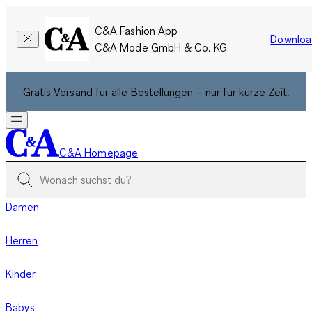
C&A Fashion App
Downloa
C&A Mode GmbH & Co. KG
Gratis Versand für alle Bestellungen – nur für kurze Zeit.
C&A Homepage
Damen
Herren
Kinder
Babys