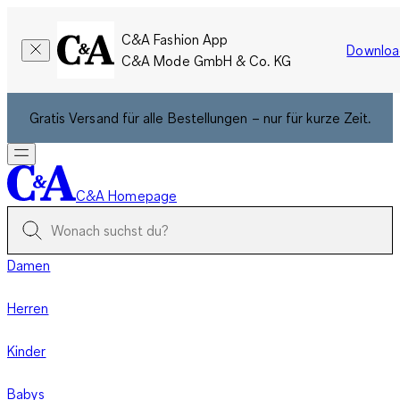
C&A Fashion App
Downloa
C&A Mode GmbH & Co. KG
Gratis Versand für alle Bestellungen – nur für kurze Zeit.
C&A Homepage
Damen
Herren
Kinder
Babys