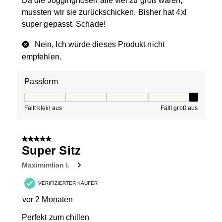
Da die Jogginghosen alle viel zu groß waren,
mussten wir sie zurückschicken. Bisher hat 4xl
super gepasst. Schade!
Nein, Ich würde dieses Produkt nicht
empfehlen.
Passform
Passform, 5 von 5, wobei 1 gleich Fällt klein aus ist und
Fällt klein aus
Fällt groß aus
5 von 5 Sternen.
Super Sitz
Maximimlian l.
VERIFIZIERTER KÄUFER
vor 2 Monaten
Perfekt zum chillen