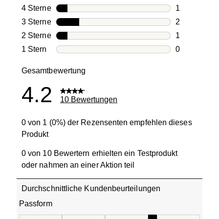
6 Bewertung
4 Sterne
Sterne
1
1 Bewertung
3 Sterne
Sterne
2
2 Bewertung
2 Sterne
Sterne
1
1 Bewertung
1 Stern
Sterne
0
0 Bewertung
Gesamtbewertung
4.2
10 Bewertungen
0 von 1 (0%) der Rezensenten empfehlen dieses
Produkt
0 von 10 Bewertern erhielten ein Testprodukt
oder nahmen an einer Aktion teil
Durchschnittliche Kundenbeurteilungen
Passform