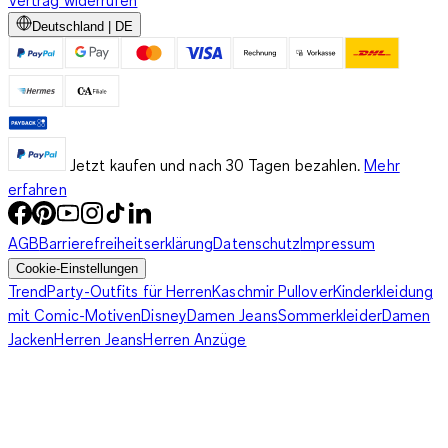
Deutschland | DE
Jetzt kaufen und nach 30 Tagen bezahlen.
Mehr
erfahren
AGB
Barrierefreiheitserklärung
Datenschutz
Impressum
Cookie-Einstellungen
Trend
Party-Outfits für Herren
Kaschmir Pullover
Kinderkleidung
mit Comic-Motiven
Disney
Damen Jeans
Sommerkleider
Damen
Jacken
Herren Jeans
Herren Anzüge