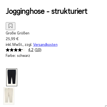
Jogginghose - strukturiert
Große Größen
25,99 €
inkl. MwSt., zzgl.
Versandkosten
4.2
(10)
10
Farbe
:
schwarz
Bewertungen
lesen.
Link
auf
derselben
Seite.