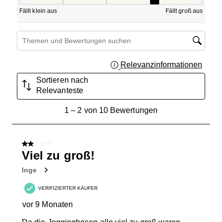
Passform, 4 von 5, wobei 1 gleich Fällt klein aus ist und 5
Fällt klein aus
Fällt groß aus
Suchthemen und Bewertungen Suchregion
Relevanzinformationen
Zeigt 
Sortieren nach
Relevanteste
1
1
–
2 von 10
Bewertungen
bis
2
von
2 von 5 Sternen.
10
Viel zu groß!
Bewertungen.
Inge
VERIFIZIERTER KÄUFER
vor 9 Monaten