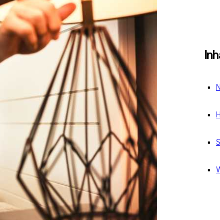
Inh
N
H
S
W