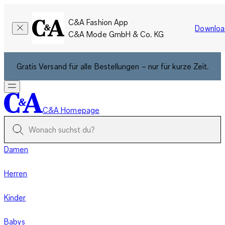
C&A Fashion App
Downloa
C&A Mode GmbH & Co. KG
Gratis Versand für alle Bestellungen – nur für kurze Zeit.
C&A Homepage
Damen
Herren
Kinder
Babys