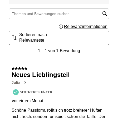
Suchthemen und Bewertungen Suchregion
Relevanzinformationen
Zeigt 
Sortieren nach
Relevanteste
1
1
–
1 von 1
Bewertung
bis
1
von
5 von 5 Sternen.
1
Neues Lieblingsteil
Bewertung.
Julia
VERIFIZIERTER KÄUFER
vor einem Monat
Schöne Passform, rollt sich trotz breiterer Hüften
nicht hoch, sondern umspielt schön die Taille. Der