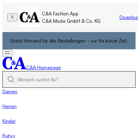
C&A Fashion App
Downloa
C&A Mode GmbH & Co. KG
Gratis Versand für alle Bestellungen – nur für kurze Zeit.
C&A Homepage
Damen
Herren
Kinder
Babys