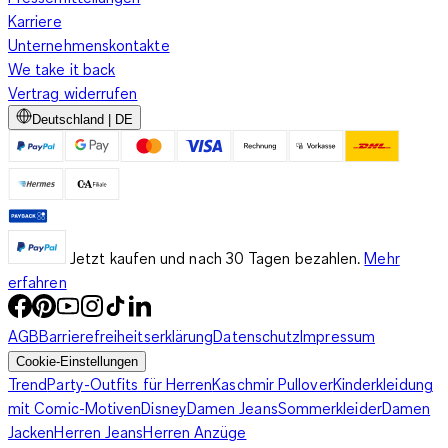
Karriere
Unternehmenskontakte
We take it back
Vertrag widerrufen
Deutschland | DE
Jetzt kaufen und nach 30 Tagen bezahlen.
Mehr
erfahren
AGB
Barrierefreiheitserklärung
Datenschutz
Impressum
Cookie-Einstellungen
Trend
Party-Outfits für Herren
Kaschmir Pullover
Kinderkleidung
mit Comic-Motiven
Disney
Damen Jeans
Sommerkleider
Damen
Jacken
Herren Jeans
Herren Anzüge