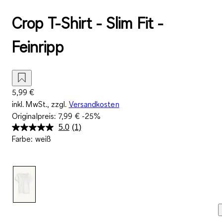
Crop T-Shirt - Slim Fit -
Feinripp
5,99 €
inkl. MwSt., zzgl.
Versandkosten
Originalpreis:
7,99 €
-25%
5.0
(1)
Bewertung
Farbe
:
weiß
lesen.
Link
auf
derselben
Seite.