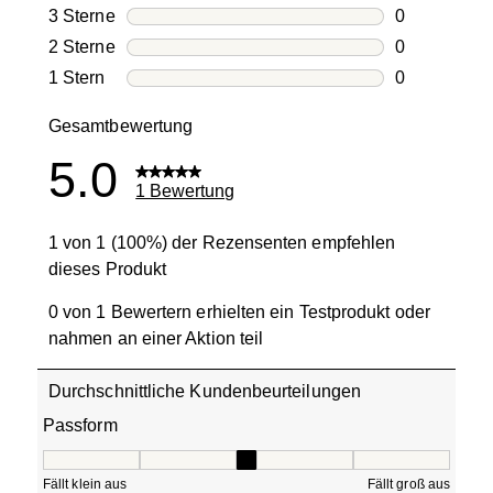
0 Bewertung
3 Sterne
Sterne
0
0 Bewertung
2 Sterne
Sterne
0
0 Bewertung
1 Stern
Sterne
0
0 Bewertung
Gesamtbewertung
5.0
1 Bewertung
1 von 1 (100%) der Rezensenten empfehlen
dieses Produkt
0 von 1 Bewertern erhielten ein Testprodukt oder
nahmen an einer Aktion teil
Durchschnittliche Kundenbeurteilungen
Passform
Passform, 3 von 5, wobei 1 gleich Fällt klein aus ist und 5
Fällt klein aus
Fällt groß aus