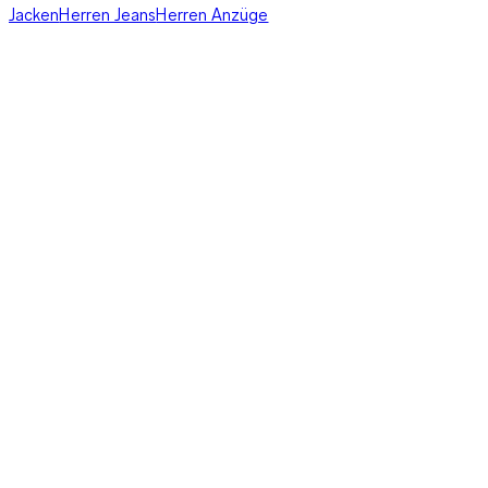
Jacken
Herren Jeans
Herren Anzüge