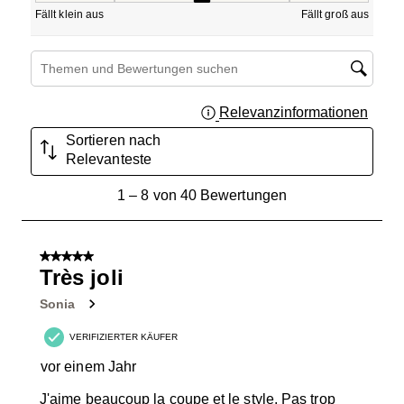
Fällt klein aus
Fällt groß aus
Suchthemen und Bewertungen Suchregion
Relevanzinformationen
Zeigt 
Sortieren nach
Relevanteste
1
1
–
8 von 40
Bewertungen
bis
8
von
5 von 5 Sternen.
40
Très joli
Bewertungen.
Sonia
VERIFIZIERTER KÄUFER
vor einem Jahr
J'aime beaucoup la coupe et le style. Pas trop