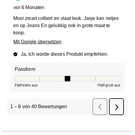
vor 6 Monaten
Mooi zwart colbert en staat leuk. Jasje kan netjes
en op Jeans En gelukkig ook in grote maat te
koop.
Mit Google übersetzen
Ja, Ich würde dieses Produkt empfehlen.
Passform
Passform, 3 von 5, wobei 1 gleich Fällt klein aus ist und
Fällt klein aus
Fällt groß aus
1
–
8 von 40
Bewertungen
Zurück
Bewertungen
Weiter
Bewertu