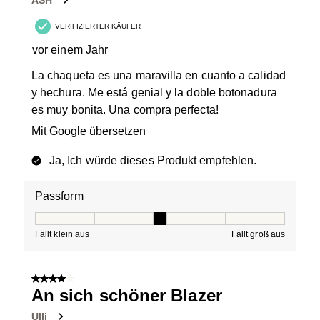
ASH
VERIFIZIERTER KÄUFER
vor einem Jahr
La chaqueta es una maravilla en cuanto a calidad
y hechura. Me está genial y la doble botonadura
es muy bonita. Una compra perfecta!
Mit Google übersetzen
Ja, Ich würde dieses Produkt empfehlen.
Passform
Passform, 3 von 5, wobei 1 gleich Fällt klein aus ist und
Fällt klein aus
Fällt groß aus
4 von 5 Sternen.
An sich schöner Blazer
Ulli