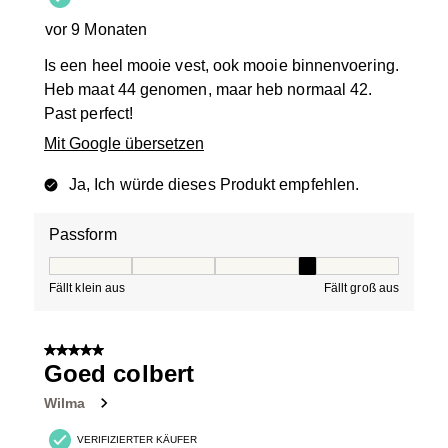
vor 9 Monaten
Is een heel mooie vest, ook mooie binnenvoering.
Heb maat 44 genomen, maar heb normaal 42.
Past perfect!
Mit Google übersetzen
Ja, Ich würde dieses Produkt empfehlen.
Passform
Passform, 4 von 5, wobei 1 gleich Fällt klein aus ist und
Fällt klein aus
Fällt groß aus
5 von 5 Sternen.
Goed colbert
Wilma
VERIFIZIERTER KÄUFER