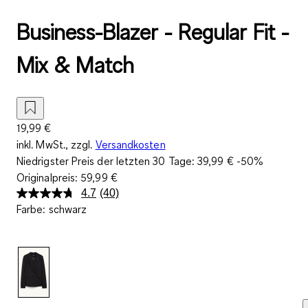
Business-Blazer - Regular Fit -
Mix & Match
19,99 €
inkl. MwSt., zzgl.
Versandkosten
Niedrigster Preis der letzten 30 Tage:
39,99 €
-50%
Originalpreis:
59,99 €
4.7
(40)
40
Farbe
:
schwarz
Bewertungen
lesen.
Link
auf
derselben
Seite.