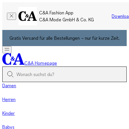
C&A Fashion App
Downloa
C&A Mode GmbH & Co. KG
Gratis Versand für alle Bestellungen – nur für kurze Zeit.
C&A Homepage
Damen
Herren
Kinder
Babys