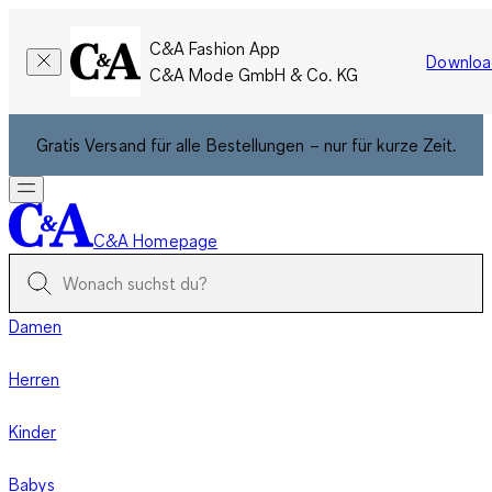
C&A Fashion App
Downloa
C&A Mode GmbH & Co. KG
Gratis Versand für alle Bestellungen – nur für kurze Zeit.
C&A Homepage
Damen
Herren
Kinder
Babys