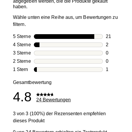
abgegeben werden, die die Produkte gekauft
haben.
Wähle unten eine Reihe aus, um Bewertungen zu
filtern.
5 Sterne
Sterne
21
21 Bewertun
4 Sterne
Sterne
2
2 Bewertung
3 Sterne
Sterne
0
0 Bewertung
2 Sterne
Sterne
0
0 Bewertung
1 Stern
Sterne
1
1 Bewertung 
Gesamtbewertung
4.8
24 Bewertungen
3 von 3 (100%) der Rezensenten empfehlen
dieses Produkt