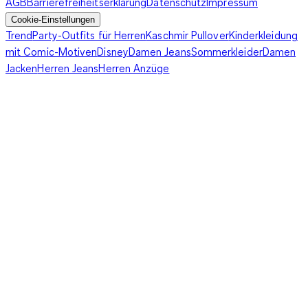
AGB
Barrierefreiheitserklärung
Datenschutz
Impressum
Cookie-Einstellungen
Trend
Party-Outfits für Herren
Kaschmir Pullover
Kinderkleidung
mit Comic-Motiven
Disney
Damen Jeans
Sommerkleider
Damen
Jacken
Herren Jeans
Herren Anzüge