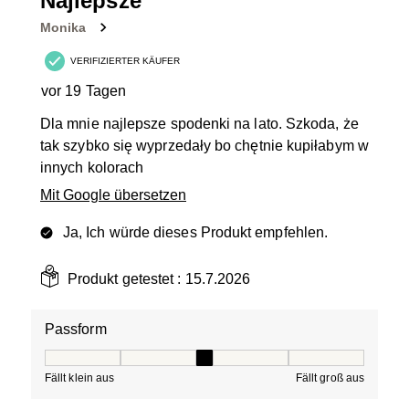
Najlepsze
Bewertungen.
Monika
VERIFIZIERTER KÄUFER
vor 19 Tagen
Dla mnie najlepsze spodenki na lato. Szkoda, że
tak szybko się wyprzedały bo chętnie kupiłabym w
innych kolorach
Mit Google übersetzen
Ja, Ich würde dieses Produkt empfehlen.
Produkt getestet :
15.7.2026
Passform
Passform, 3 von 5, wobei 1 gleich Fällt klein aus ist und
Fällt klein aus
Fällt groß aus