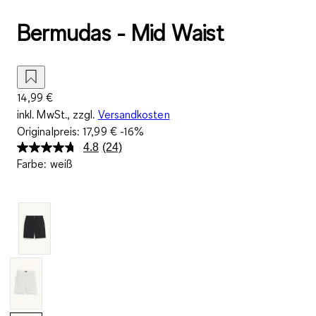
Bermudas - Mid Waist
14,99 €
inkl. MwSt., zzgl.
Versandkosten
Originalpreis:
17,99 €
-16%
4.8
(24)
24
Farbe
:
weiß
Bewertungen
lesen.
Link
auf
derselben
Seite.