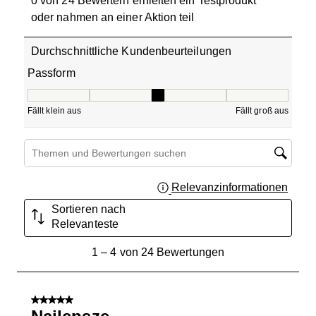
0 von 24 Bewertern erhielten ein Testprodukt
oder nahmen an einer Aktion teil
Durchschnittliche Kundenbeurteilungen
Passform
Passform, 3 von 5, wobei 1 gleich Fällt klein aus ist und 5
Fällt klein aus
Fällt groß aus
Suchthemen und Bewertungen Suchregion
Relevanzinformationen
Zeigt 
Sortieren nach
Relevanteste
1
1
–
4 von 24
Bewertungen
bis
4
von
5 von 5 Sternen.
24