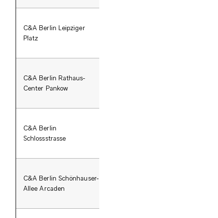
C&A Berlin Leipziger
EKZ
Lei
Platz
C&A Berlin Rathaus-
Rathaus-Center Pankow
Center Pankow
C&A Berlin
S
Schlossstrasse
C&A Berlin Schönhauser-
Schönhauser-Allee
Sch
Allee Arcaden
Arcaden