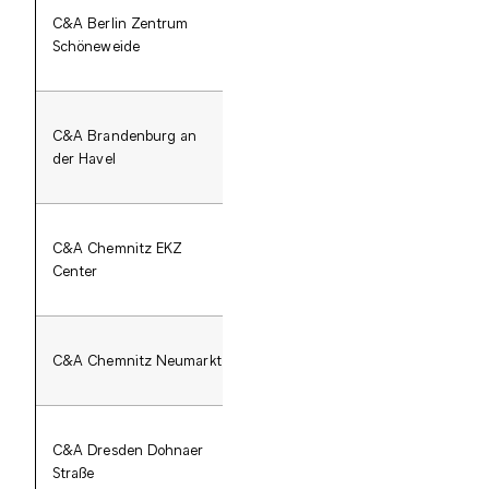
C&A Berlin Zentrum
Zentrum Schöneweide
S
Schöneweide
C&A Brandenburg an
EKZ Sankt-Annen-
Sa
der Havel
Galerie
C&A Chemnitz EKZ
EKZ Chemnitz-Center
Center
C&A Chemnitz Neumarkt
C&A Dresden Dohnaer
KaufPark Dresden
Do
Straße