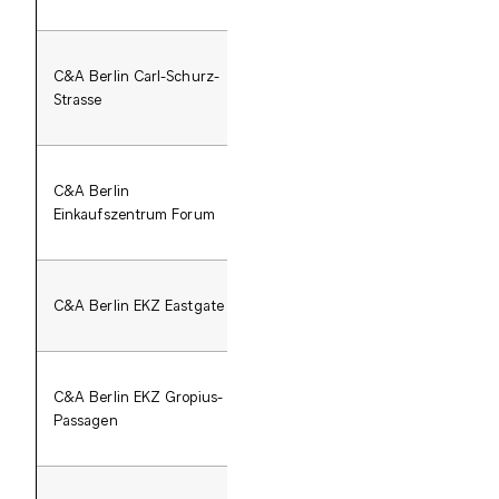
C&A Berlin Carl-Schurz-
Car
Strasse
C&A Berlin
Einkaufszentrum Forum
Bah
Einkaufszentrum Forum
C&A Berlin EKZ Eastgate
EKZ Eastgate
Mär
C&A Berlin EKZ Gropius-
EKZ Gropius-Passagen
Passagen