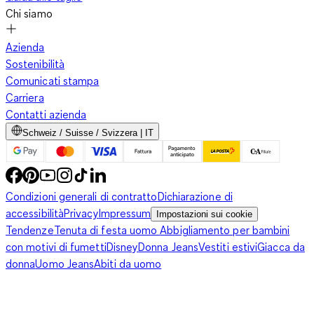
Chi siamo
Azienda
Sostenibilità
Comunicati stampa
Carriera
Contatti azienda
Schweiz / Suisse / Svizzera | IT
Condizioni generali di contratto
Dichiarazione di
accessibilità
Privacy
Impressum
Impostazioni sui cookie
Tendenze
Tenuta di festa uomo
Abbigliamento per bambini
con motivi di fumetti
Disney
Donna Jeans
Vestiti estivi
Giacca da
donna
Uomo Jeans
Abiti da uomo