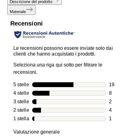
Descrizione del prodotto
Materiale
Recensioni
Le recensioni possono essere inviate solo dai
clienti che hanno acquistato i prodotti.
Seleziona una riga qui sotto per filtrare le
recensioni.
5 stelle
stelle
19
19 recension
4 stelle
stelle
8
8 recensioni
3 stelle
stelle
2
2 recensioni
2 stelle
stelle
4
4 recensioni
1 stella
stelle
1
1 recensione
Valutazione generale