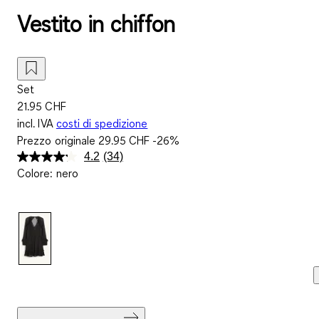
Vestito in chiffon
Set
21.95 CHF
incl. IVA
costi di spedizione
Prezzo originale
29.95 CHF
-26%
4.2
(34)
Leggi
Colore
:
nero
34
recensioni.
Stesso
link
alla
pagina.