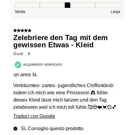
Vestibilità, 3 su 5, dove 1 è uguale a Stretta e 5 è ugual
Stretta
Larga
5 su 5 stelle.
Zelebriere den Tag mit dem
gewissen Etwas - Kleid
Gudi
ACQUIRENTE VERIFICATO
un anno fa
Verträumtes- zartes- jugendliches Chiffonkleid-
indem ich mich wie eine Prinzessin 👸 fühle-
dieses Kleid lässt mich tanzen und den Tag
zelebrieren weil ich mich toll fühle.🥰😍❤️💓💞💕
Traduci con Google
Sì, Consiglio questo prodotto.