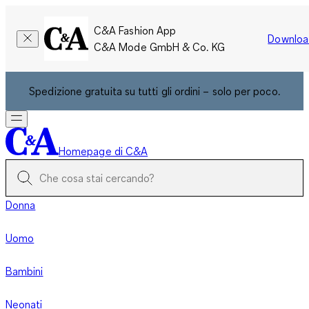
C&A Fashion App
Downloa
C&A Mode GmbH & Co. KG
Spedizione gratuita su tutti gli ordini – solo per poco.
Homepage di C&A
Donna
Uomo
Bambini
Neonati