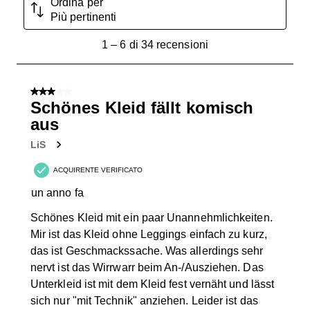
Ordina per
Più pertinenti
1
1
–
6 di 34
recensioni
a
6
di
3 su 5 stelle.
34
Schönes Kleid fällt komisch
recensioni.
aus
LiS
ACQUIRENTE VERIFICATO
un anno fa
Schönes Kleid mit ein paar Unannehmlichkeiten.
Mir ist das Kleid ohne Leggings einfach zu kurz,
das ist Geschmackssache. Was allerdings sehr
nervt ist das Wirrwarr beim An-/Ausziehen. Das
Unterkleid ist mit dem Kleid fest vernäht und lässt
sich nur "mit Technik" anziehen. Leider ist das