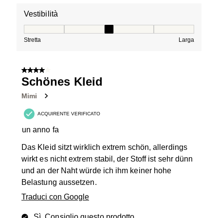
Vestibilità
Vestibilità, 3 su 5, dove 1 è uguale a Stretta e 5 è ugual
Stretta
Larga
4 su 5 stelle.
Schönes Kleid
Mimi
ACQUIRENTE VERIFICATO
un anno fa
Das Kleid sitzt wirklich extrem schön, allerdings
wirkt es nicht extrem stabil, der Stoff ist sehr dünn
und an der Naht würde ich ihm keiner hohe
Belastung aussetzen.
Traduci con Google
Sì, Consiglio questo prodotto.