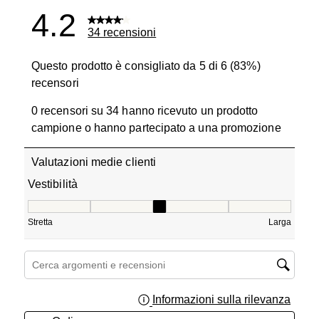
4.2
34 recensioni
Questo prodotto è consigliato da 5 di 6 (83%)
recensori
0 recensori su 34 hanno ricevuto un prodotto
campione o hanno partecipato a una promozione
Valutazioni medie clienti
Vestibilità
Vestibilità, 3.4 su 5, dove 1 è uguale a Stretta e 5 è ugua
Stretta
Larga
Cerca argomenti e ricerca delle recensioni
Informazioni sulla rilevanza
Visual