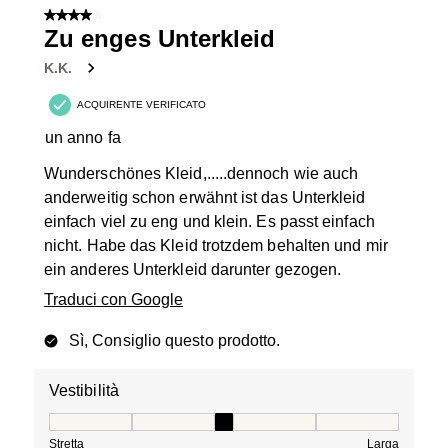
4 su 5 stelle.
Zu enges Unterkleid
K.K.
ACQUIRENTE VERIFICATO
un anno fa
Wunderschönes Kleid,.....dennoch wie auch
anderweitig schon erwähnt ist das Unterkleid
einfach viel zu eng und klein. Es passt einfach
nicht. Habe das Kleid trotzdem behalten und mir
ein anderes Unterkleid darunter gezogen.
Traduci con Google
Sì, Consiglio questo prodotto.
Vestibilità
Vestibilità, 3 su 5, dove 1 è uguale a Stretta e 5 è ugual
Stretta
Larga