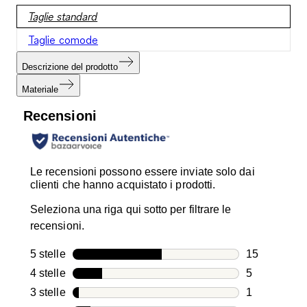
Taglie standard
Taglie comode
Descrizione del prodotto
Materiale
Recensioni
Le recensioni possono essere inviate solo dai
clienti che hanno acquistato i prodotti.
Seleziona una riga qui sotto per filtrare le
recensioni.
5 stelle
stelle
15
15 recension
4 stelle
stelle
5
5 recensioni
3 stelle
stelle
1