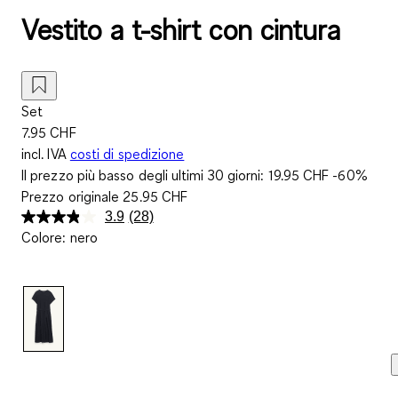
Vestito a t-shirt con cintura
Set
7.95 CHF
incl. IVA
costi di spedizione
Il prezzo più basso degli ultimi 30 giorni:
19.95 CHF
-60%
Prezzo originale
25.95 CHF
3.9
(28)
Leggi
Colore
:
nero
28
recensioni.
Stesso
link
alla
pagina.