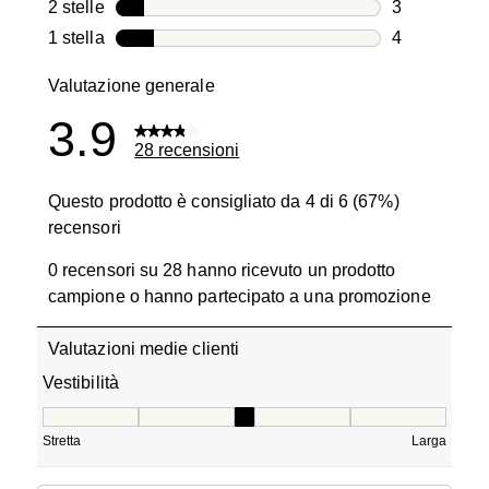
1 recensione
2 stelle
stelle
3
3 recensioni
1 stella
stelle
4
4 recensioni
Valutazione generale
3.9
28 recensioni
Questo prodotto è consigliato da 4 di 6 (67%)
recensori
0 recensori su 28 hanno ricevuto un prodotto
campione o hanno partecipato a una promozione
Valutazioni medie clienti
Vestibilità
Vestibilità, 3 su 5, dove 1 è uguale a Stretta e 5 è uguale
Stretta
Larga