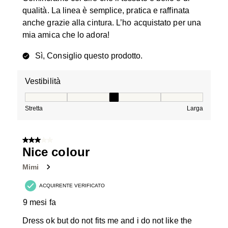
qualità. La linea è semplice, pratica e raffinata
anche grazie alla cintura. L’ho acquistato per una
mia amica che lo adora!
Sì, Consiglio questo prodotto.
Vestibilità
Vestibilità, 3 su 5, dove 1 è uguale a Stretta e 5 è ugual
Stretta
Larga
3 su 5 stelle.
Nice colour
Mimi
ACQUIRENTE VERIFICATO
9 mesi fa
Dress ok but do not fits me and i do not like the