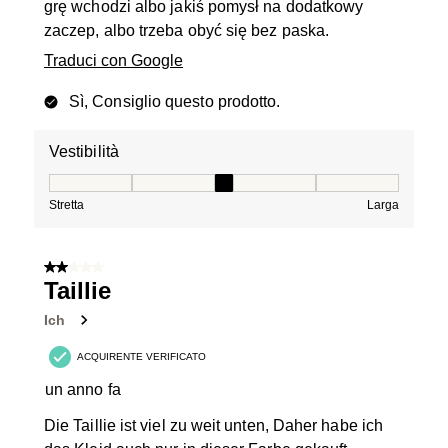
grę wchodzi albo jakiś pomysł na dodatkowy
zaczep, albo trzeba obyć się bez paska.
Traduci con Google
Sì, Consiglio questo prodotto.
Vestibilità
Vestibilità, 3 su 5, dove 1 è uguale a Stretta e 5 è ugual
Stretta
Larga
2 su 5 stelle.
Taillie
Ich
ACQUIRENTE VERIFICATO
un anno fa
Die Taillie ist viel zu weit unten, Daher habe ich