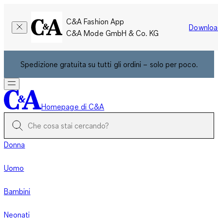
C&A Fashion App
Downloa
C&A Mode GmbH & Co. KG
Spedizione gratuita su tutti gli ordini – solo per poco.
Homepage di C&A
Donna
Uomo
Bambini
Neonati