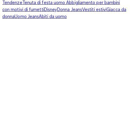
Tendenze
Tenuta di festa uomo
Abbigliamento per bambini
con motivi di fumetti
Disney
Donna Jeans
Vestiti estivi
Giacca da
donna
Uomo Jeans
Abiti da uomo