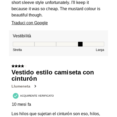
short sleeve style unfortunately. I'll keep it
because it was so cheap. The mustard colour is
beautiful though.
Traduci con Google
Vestibilità
Vestibilità, 4 su 5, dove 1 è uguale a Stretta e 5 è ugual
Stretta
Larga
4 su 5 stelle.
Vestido estilo camiseta con
cinturón
Llumeneta
ACQUIRENTE VERIFICATO
10 mesi fa
Los hilos que sujetan el cinturón son eso, hilos,