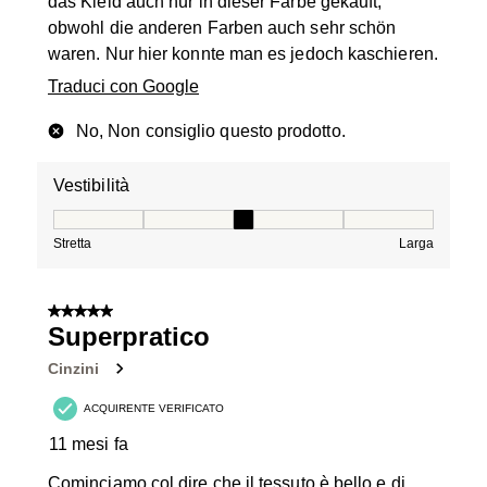
das Kleid auch nur in dieser Farbe gekauft,
obwohl die anderen Farben auch sehr schön
waren. Nur hier konnte man es jedoch kaschieren.
Traduci con Google
No, Non consiglio questo prodotto.
Vestibilità
Vestibilità, 3 su 5, dove 1 è uguale a Stretta e 5 è ugual
Stretta
Larga
5 su 5 stelle.
Superpratico
Cinzini
ACQUIRENTE VERIFICATO
11 mesi fa
Cominciamo col dire che il tessuto è bello e di