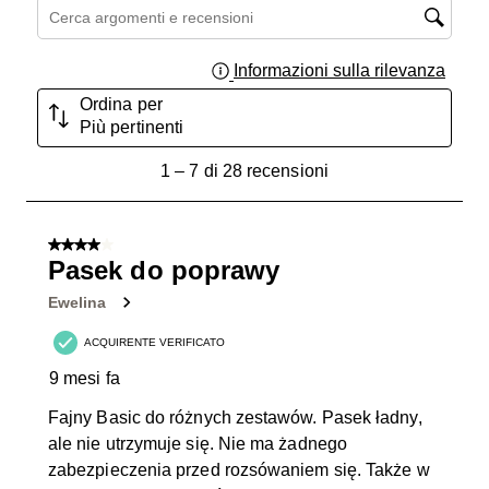
Cerca argomenti e ricerca delle recensioni
Informazioni sulla rilevanza
Visual
Ordina per
Più pertinenti
1
1
–
7 di 28
recensioni
a
7
di
4 su 5 stelle.
28
Pasek do poprawy
recensioni.
Ewelina
ACQUIRENTE VERIFICATO
9 mesi fa
Fajny Basic do różnych zestawów. Pasek ładny,
ale nie utrzymuje się. Nie ma żadnego
zabezpieczenia przed rozsówaniem się. Także w