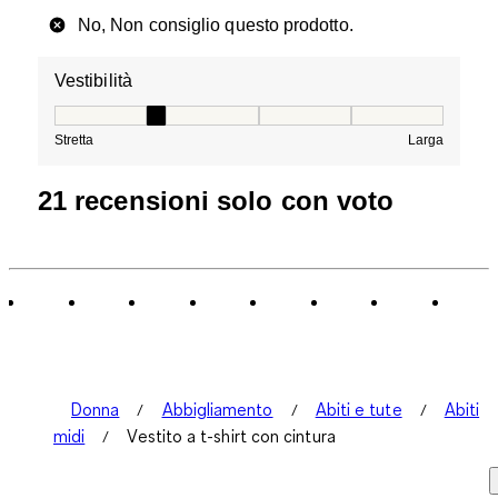
No, Non consiglio questo prodotto.
Vestibilità
Vestibilità, 2 su 5, dove 1 è uguale a Stretta e 5 è ugual
Stretta
Larga
21 recensioni solo con voto
Donna
Abbigliamento
Abiti e tute
Abiti
midi
Vestito a t-shirt con cintura