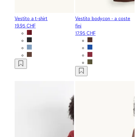
Vestito a t-shirt
Vestito bodycon - a coste
19.95 CHF
fini
17.95 CHF