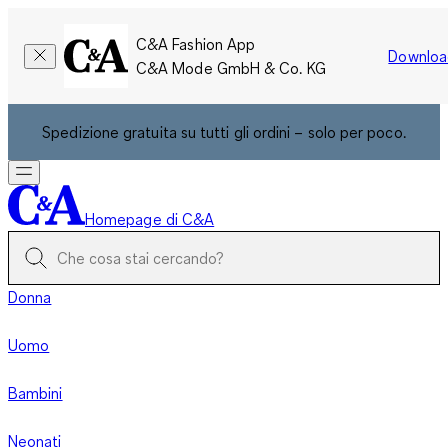
C&A Fashion App
Downloa
C&A Mode GmbH & Co. KG
Spedizione gratuita su tutti gli ordini – solo per poco.
Homepage di C&A
Donna
Uomo
Bambini
Neonati