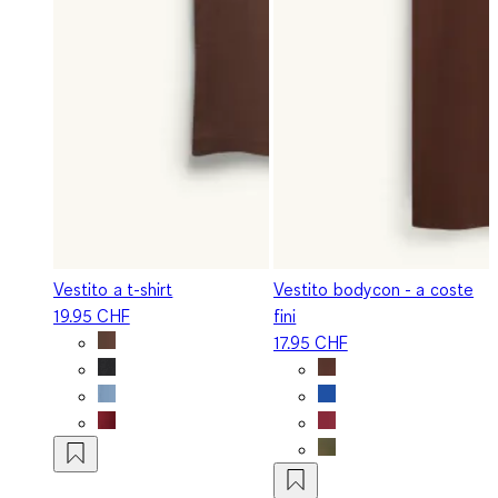
Vestito a t-shirt
Vestito bodycon - a coste
19.95 CHF
fini
17.95 CHF