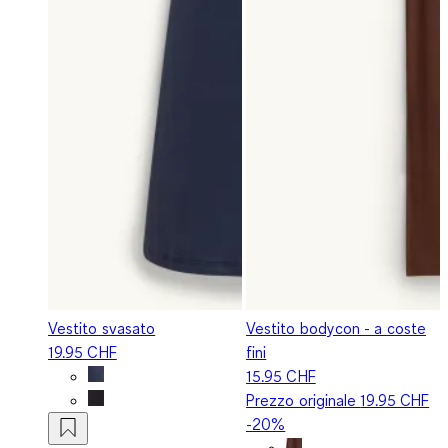
Vestito svasato
Vestito bodycon - a coste
19.95 CHF
fini
15.95 CHF
Prezzo originale
19.95 CHF
-20%