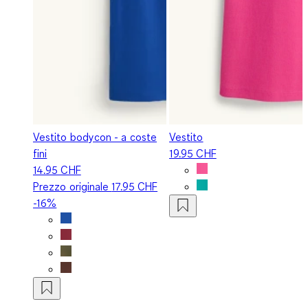
Vestito bodycon - a coste
Vestito
fini
19.95 CHF
14.95 CHF
Prezzo originale
17.95 CHF
-16%