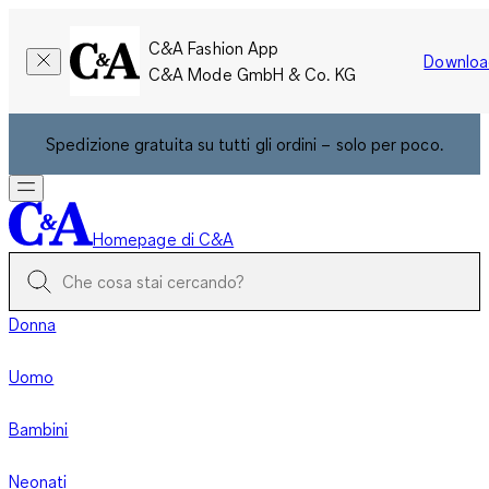
C&A Fashion App
Downloa
C&A Mode GmbH & Co. KG
Spedizione gratuita su tutti gli ordini – solo per poco.
Homepage di C&A
Donna
Uomo
Bambini
Neonati