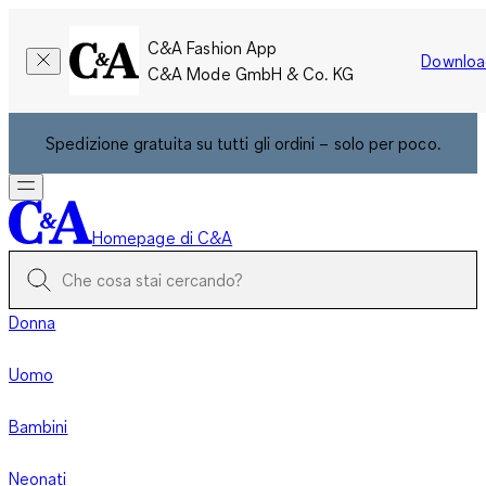
C&A Fashion App
Downloa
C&A Mode GmbH & Co. KG
Spedizione gratuita su tutti gli ordini – solo per poco.
Homepage di C&A
Donna
Uomo
Bambini
Neonati