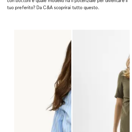
con bottoni e quale modello ha il potenziale per diventare il
tuo preferito? Da C&A scoprirai tutto questo.