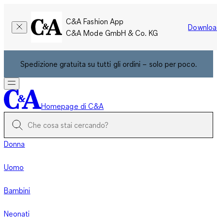
C&A Fashion App
Downloa
C&A Mode GmbH & Co. KG
Spedizione gratuita su tutti gli ordini – solo per poco.
Homepage di C&A
Donna
Uomo
Bambini
Neonati