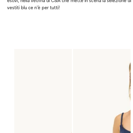
estivi, nella vetrina di C&A che mette in scena la selezione di
vestiti blu ce n'è per tutti!