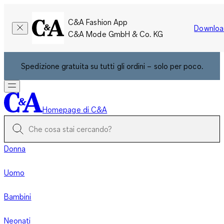
C&A Fashion App
Downloa
C&A Mode GmbH & Co. KG
Spedizione gratuita su tutti gli ordini – solo per poco.
Homepage di C&A
Donna
Uomo
Bambini
Neonati