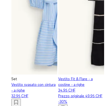
Set
Vestito Fit & Flare - a
Vestito svasato con cintura
costine - a righe
- a righe
34.95 CHF
32.95 CHF
Prezzo originale
49.95 CHF
-30%