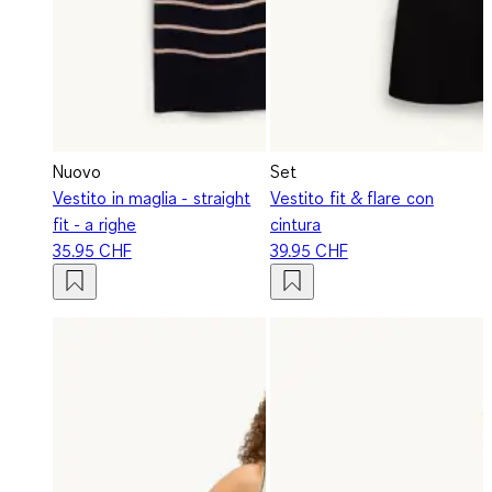
Nuovo
Set
Vestito in maglia - straight
Vestito fit & flare con
fit - a righe
cintura
35.95 CHF
39.95 CHF