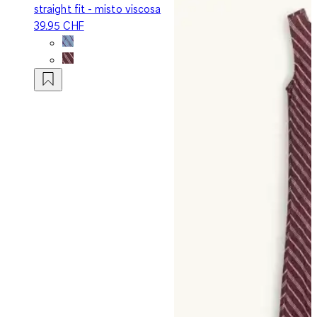
straight fit - misto viscosa
39.95 CHF