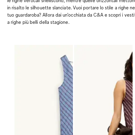
le righe verticali snelliscono, mentre quelle orizzontali metto
in risalto le silhouette slanciate. Vuoi portare lo stile a righe ne
tuo guardaroba? Allora dai un’occhiata da C&A e scopri i vesti
a righe più belli della stagione.