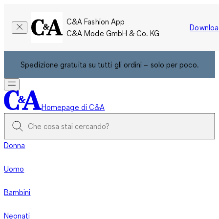
C&A Fashion App
Downloa
C&A Mode GmbH & Co. KG
Spedizione gratuita su tutti gli ordini – solo per poco.
Homepage di C&A
Donna
Uomo
Bambini
Neonati