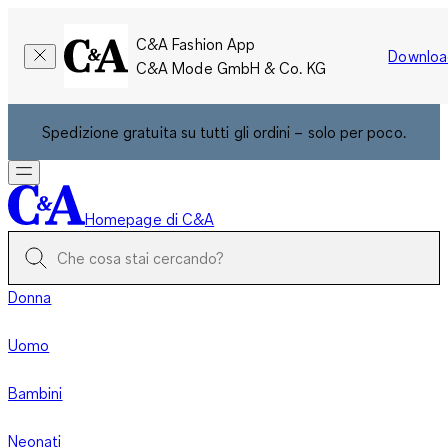
C&A Fashion App
Downloa
C&A Mode GmbH & Co. KG
Spedizione gratuita su tutti gli ordini – solo per poco.
Homepage di C&A
Donna
Uomo
Bambini
Neonati