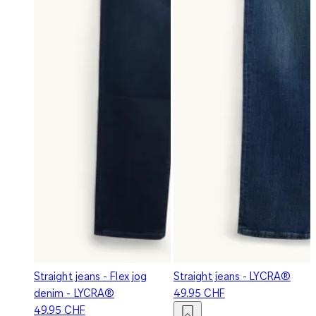
Straight jeans - Flex jog
Straight jeans - LYCRA®
denim - LYCRA®
49.95 CHF
49.95 CHF