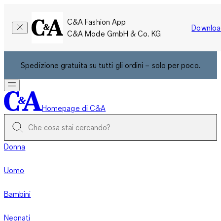
C&A Fashion App
Downloa
C&A Mode GmbH & Co. KG
Spedizione gratuita su tutti gli ordini – solo per poco.
Homepage di C&A
Donna
Uomo
Bambini
Neonati