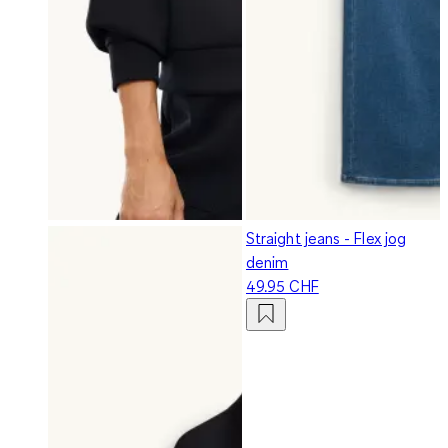
Straight jeans - Flex jog
denim
49.95 CHF