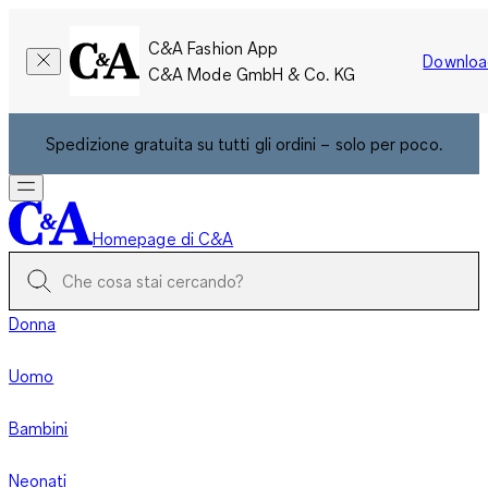
C&A Fashion App
Downloa
C&A Mode GmbH & Co. KG
Spedizione gratuita su tutti gli ordini – solo per poco.
Homepage di C&A
Donna
Uomo
Bambini
Neonati