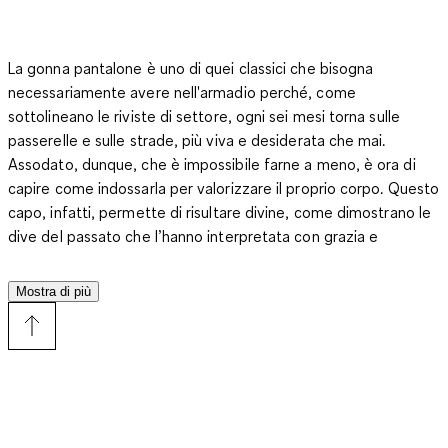
La gonna pantalone è uno di quei classici che bisogna
necessariamente avere nell'armadio perché, come
sottolineano le riviste di settore, ogni sei mesi torna sulle
passerelle e sulle strade, più viva e desiderata che mai.
Assodato, dunque, che è impossibile farne a meno, è ora di
capire come indossarla per valorizzare il proprio corpo. Questo
capo, infatti, permette di risultare divine, come dimostrano le
dive del passato che l’hanno interpretata con grazia e
raffinatezza, ma solo a patto di conoscere gli stratagemmi per
esaltare la figura. La prima regola da ricordare, come al solito,
Mostra di più
è quella delle proporzioni, che suggerisce di equilibrare la
parte inferiore e superiore del look. Dunque, se la parte sotto
è ampia, a causa della vestibilità destrutturata o di una gonna
pantalone particolarmente larga e svolazzante, bisogna che
quella sopra risulti il più possibile aderente. Ecco perché a
funzionare e a snellire la corporatura, in questi casi, sono