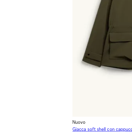
Nuovo
Giacca soft shell con cappucc