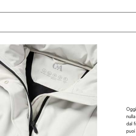
Oggi
null
dal 
puoi