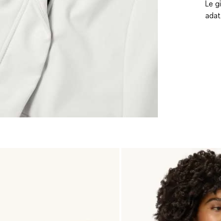
Le g
adat