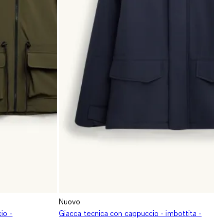
Nuovo
io -
Giacca tecnica con cappuccio - imbottita -