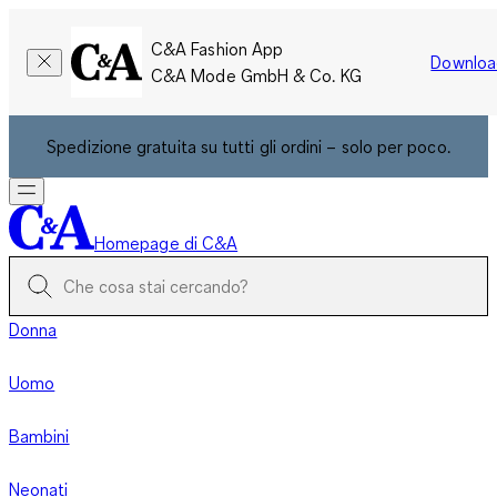
C&A Fashion App
Downloa
C&A Mode GmbH & Co. KG
Spedizione gratuita su tutti gli ordini – solo per poco.
Homepage di C&A
Donna
Uomo
Bambini
Neonati