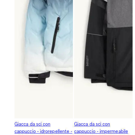
Giacca da sci con
Giacca da sci con
cappuccio - idrorepellente -
cappuccio - impermeabile