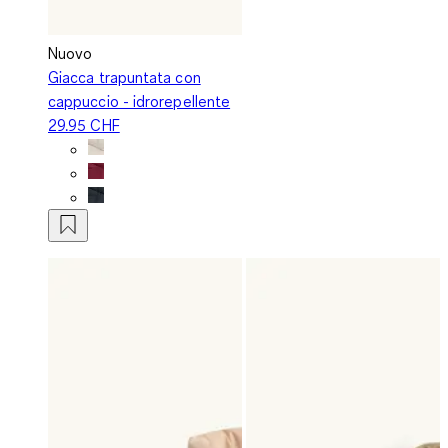
Nuovo
Giacca trapuntata con
cappuccio - idrorepellente
29.95 CHF