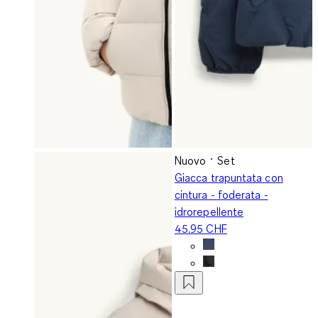
Nuovo
Set
Giacca trapuntata con
cintura - foderata -
idrorepellente
45.95 CHF