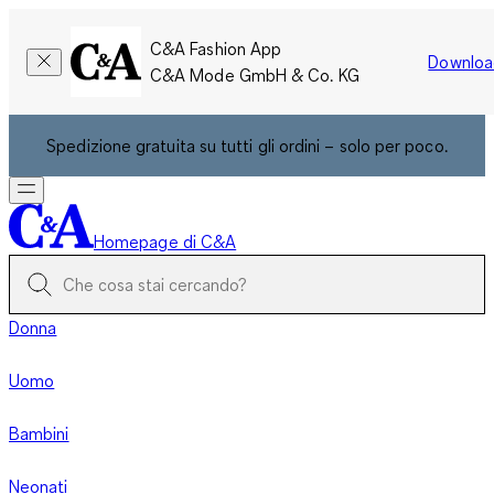
C&A Fashion App
Downloa
C&A Mode GmbH & Co. KG
Spedizione gratuita su tutti gli ordini – solo per poco.
Homepage di C&A
Donna
Uomo
Bambini
Neonati