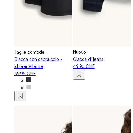
Taglie comode
Nuovo
Giacca con cappuccio -
Giacca di jeans
idrorepellente
49.95 CHF
69.95 CHF