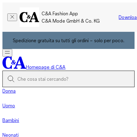
C&A Fashion App
Downloa
C&A Mode GmbH & Co. KG
Spedizione gratuita su tutti gli ordini – solo per poco.
Homepage di C&A
Donna
Uomo
Bambini
Neonati