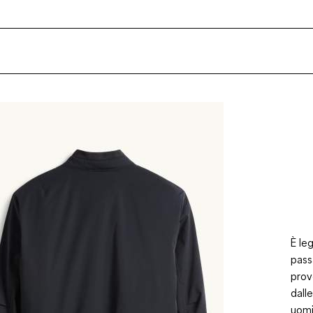
È le
pass
prov
dall
uomi