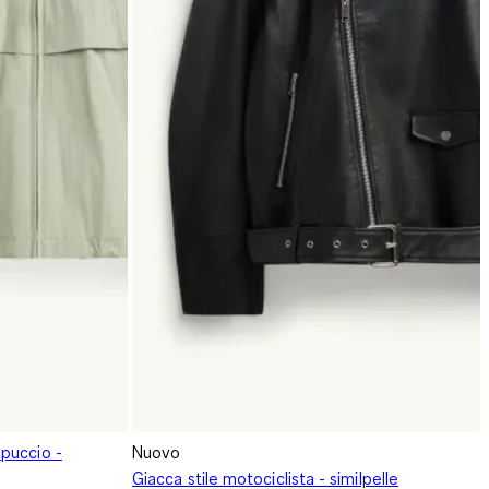
puccio -
Nuovo
Giacca stile motociclista - similpelle