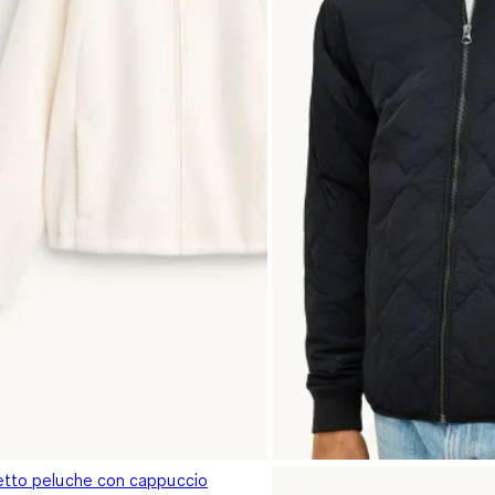
etto peluche con cappuccio