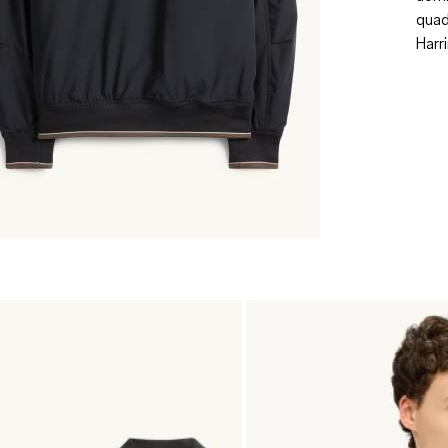
quad
Harr