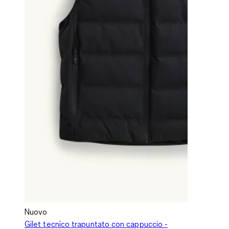
Nuovo
Gilet tecnico trapuntato con cappuccio -