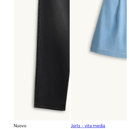
Nuovo
Jorts - vita media