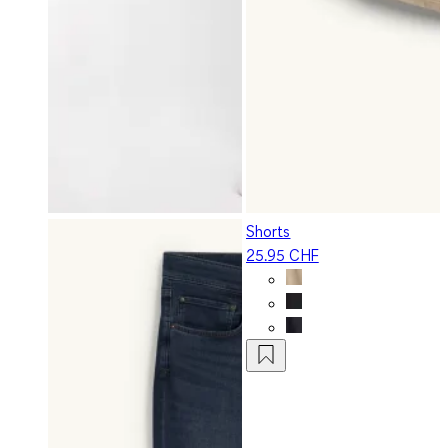
Shorts
25.95 CHF