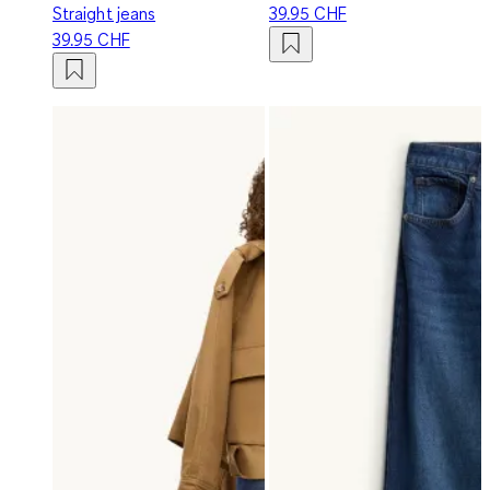
Straight jeans
39.95 CHF
39.95 CHF