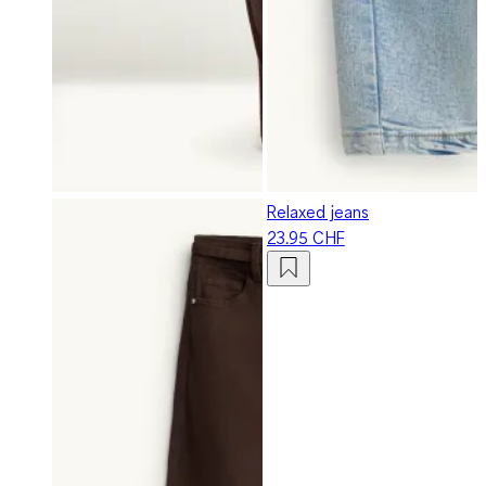
Relaxed jeans
23.95 CHF