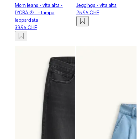
Mom jeans - vita alta -
Jeggings - vita alta
LYCRA ® - stampa
25.95 CHF
leopardata
39.95 CHF