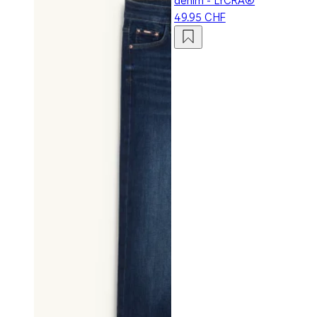
49.95 CHF