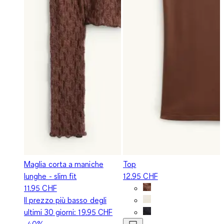
Maglia corta a maniche
Top
lunghe - slim fit
12.95 CHF
11.95 CHF
Il prezzo più basso degli
ultimi 30 giorni:
19.95 CHF
-40%