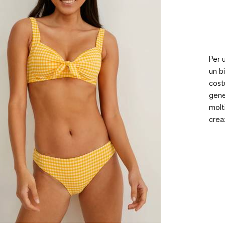
Per 
un b
cost
gene
molt
crea