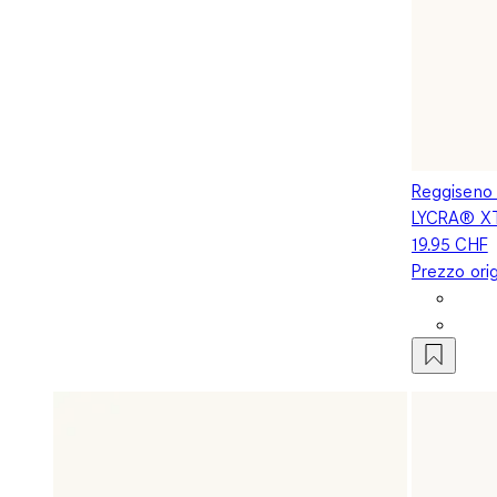
Reggiseno b
LYCRA® X
19.95 CHF
Prezzo ori