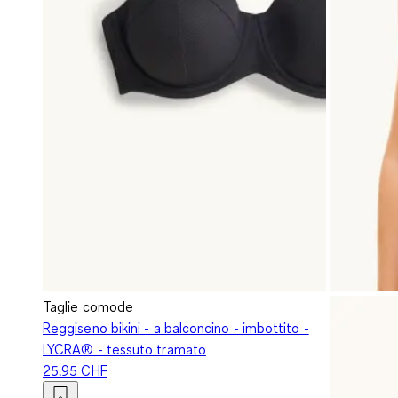
Taglie comode
Reggiseno bikini - a balconcino - imbottito -
LYCRA® - tessuto tramato
25.95 CHF