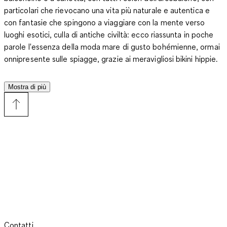
particolari che rievocano una vita più naturale e autentica e
con fantasie che spingono a viaggiare con la mente verso
luoghi esotici, culla di antiche civiltà: ecco riassunta in poche
parole l'essenza della moda mare di gusto bohémienne, ormai
onnipresente sulle spiagge, grazie ai meravigliosi bikini hippie.
Anche i modelli di C&A presentano le caratteristiche citate,
che li rendono particolarmente estrosi e originali e li fanno
Mostra di più
apprezzare soprattutto dalle donne con personalità e dalle
ragazze che, anche sdraiate dotto l'ombrellone o immerse in
suggestivi fondali marini, non perdono occasione per sfoggiare
tenute controcorrente e alternative. Ma, oltre al lato ribelle e
anticonformista, i bikini hippie ne possiedono anche uno più
raffinato e romantico. Così si spiega la loro estetica
stravagante ma sofisticata, che riporta in auge elementi
vintage rivisitati secondo un'ottica più attuale, e apre alle
sperimentazioni e ai mix stilistici, cui si affiancano quelli
cromatici. Basti pensare ai tanti bikini hippie allegri e variopinti,
ravvivati da festose ed esuberanti fantasie arlecchino. Se ami
Contatti