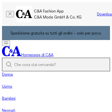
C&A Fashion App
Downloa
C&A Mode GmbH & Co. KG
Spedizione gratuita su tutti gli ordini – solo per poco.
Homepage di C&A
Donna
Uomo
Bambini
Neonati