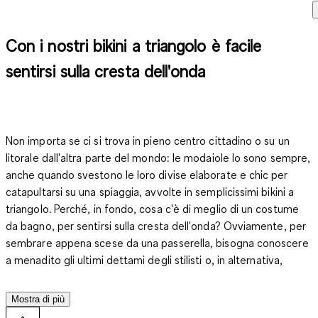
Con i nostri bikini a triangolo è facile
sentirsi sulla cresta dell'onda
Non importa se ci si trova in pieno centro cittadino o su un
litorale dall'altra parte del mondo: le modaiole lo sono sempre,
anche quando svestono le loro divise elaborate e chic per
catapultarsi su una spiaggia, avvolte in semplicissimi bikini a
triangolo. Perché, in fondo, cosa c'è di meglio di un costume
da bagno, per sentirsi sulla cresta dell'onda? Ovviamente, per
sembrare appena scese da una passerella, bisogna conoscere
a menadito gli ultimi dettami degli stilisti o, in alternativa,
affidarsi alla collezione di C&A! In assortimento trovi infatti
tutti i bikini a triangolo più popolari del momento, come quelli
Mostra di più
con stampe mutuate dalla natura, che sulle nostre creazioni