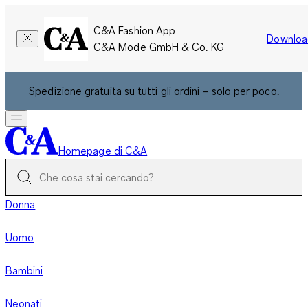
C&A Fashion App
Downloa
C&A Mode GmbH & Co. KG
Spedizione gratuita su tutti gli ordini – solo per poco.
Homepage di C&A
Donna
Uomo
Bambini
Neonati