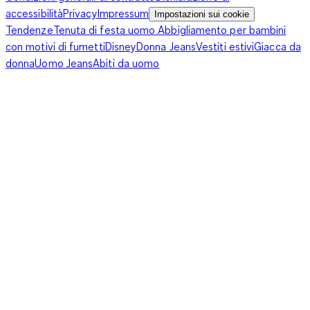
puntualmente ogni estate, per la loro grafica accattivante e
accessibilità
Privacy
Impressum
Impostazioni sui cookie
audace, capace di esprimere un autentico desiderio di libertà.
Tendenze
Tenuta di festa uomo
Abbigliamento per bambini
Impossibile rinunciarci, sia per le fan dei look controcorrente e
con motivi di fumetti
Disney
Donna Jeans
Vestiti estivi
Giacca da
alternativi, che per le più irriducibili modaiole: lo stile
donna
Uomo Jeans
Abiti da uomo
bohémienne, infatti, è il più quotato ai festival musicali
frequentati da star e personaggi famosi, che non di rado, si
presentano proprio in costume da bagno, e alle manifestazioni
da cui lanciano le dritte per essere di tendenza.
Al prossimo concerto, allora, non ti resta che imitarli,
indossando un bikini a triangolo che, oltre a catturare
l'attenzione, ti permetta di prendere il sole, mentre attendi i
tuoi cantanti preferiti. Se, poi, più che una sostenitrice del
"Pace e Amore", ti senti una paladina della classe e
dell'eleganza a tutti i costi, ti suggeriamo i bikini a triangolo più
fini e chic, come quelli in tinta unita, decorati da preziosi pizzi
e lavorazioni all'uncinetto. Declinati anche nei classici non
colori, questi costumi da bagno sono pensati per donne