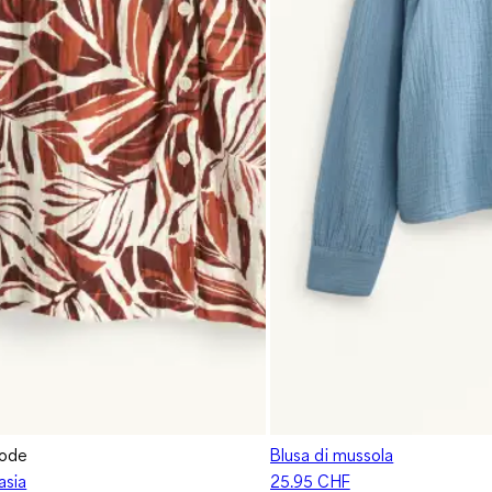
mode
Blusa di mussola
asia
25.95 CHF