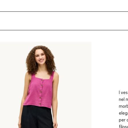
I ve
nel 
morb
eleg
per 
filos