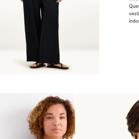
Ques
vest
indo