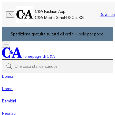
C&A Fashion App
Downloa
C&A Mode GmbH & Co. KG
Spedizione gratuita su tutti gli ordini – solo per poco.
Homepage di C&A
Donna
Uomo
Bambini
Neonati