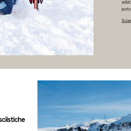
adat
potr
Sciar
 sciistiche