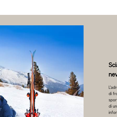
Sci
nev
L’ad
di fr
spor
di u
info