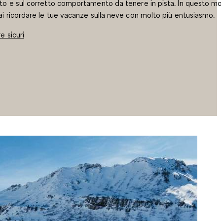
to e sul corretto comportamento da tenere in pista. In questo m
ai ricordare le tue vacanze sulla neve con molto più entusiasmo
e sicuri