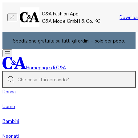
C&A Fashion App
Downloa
C&A Mode GmbH & Co. KG
Spedizione gratuita su tutti gli ordini – solo per poco.
Homepage di C&A
Donna
Uomo
Bambini
Neonati