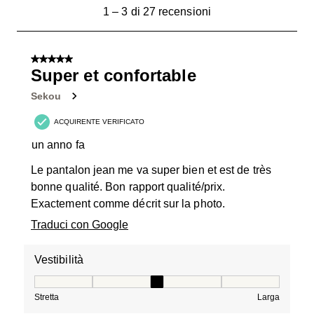
1
1
–
3 di 27
recensioni
a
3
di
5 su 5 stelle.
27
Super et confortable
recensioni.
Sekou
ACQUIRENTE VERIFICATO
un anno fa
Le pantalon jean me va super bien et est de très
bonne qualité. Bon rapport qualité/prix.
Exactement comme décrit sur la photo.
Traduci con Google
Vestibilità
Vestibilità, 3 su 5, dove 1 è uguale a Stretta e 5 è ugual
Stretta
Larga