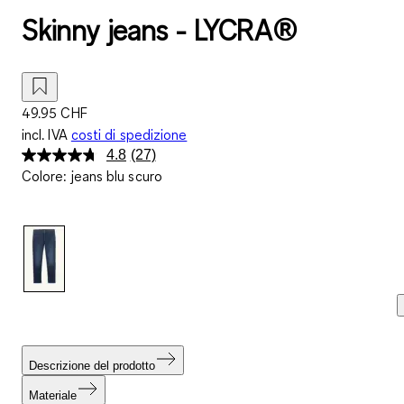
Skinny jeans - LYCRA®
49.95 CHF
incl. IVA
costi di spedizione
4.8
(27)
Leggi
Colore
:
jeans blu scuro
27
recensioni.
Stesso
link
alla
pagina.
Descrizione del prodotto
Materiale