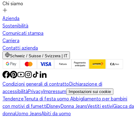
Chi siamo
Azienda
Sostenibilità
Comunicati stampa
Carriera
Contatti azienda
Schweiz / Suisse / Svizzera | IT
Condizioni generali di contratto
Dichiarazione di
accessibilità
Privacy
Impressum
Impostazioni sui cookie
Tendenze
Tenuta di festa uomo
Abbigliamento per bambini
con motivi di fumetti
Disney
Donna Jeans
Vestiti estivi
Giacca da
donna
Uomo Jeans
Abiti da uomo