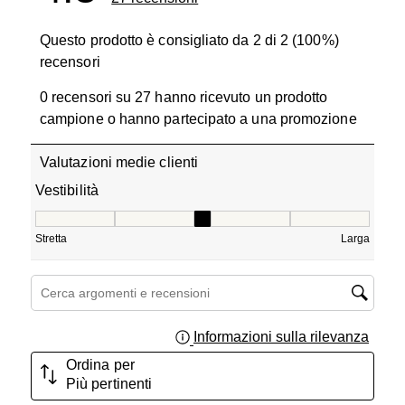
Questo prodotto è consigliato da 2 di 2 (100%)
recensori
0 recensori su 27 hanno ricevuto un prodotto
campione o hanno partecipato a una promozione
Valutazioni medie clienti
Vestibilità
Vestibilità, 2.6666666666666665 su 5, dove 1 è uguale a 
Stretta
Larga
Cerca argomenti e ricerca delle recensioni
Informazioni sulla rilevanza
Visual
Ordina per
Più pertinenti