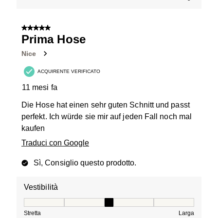
5 su 5 stelle.
Prima Hose
Nice
ACQUIRENTE VERIFICATO
11 mesi fa
Die Hose hat einen sehr guten Schnitt und passt
perfekt. Ich würde sie mir auf jeden Fall noch mal
kaufen
Traduci con Google
Sì, Consiglio questo prodotto.
Vestibilità
Vestibilità, 3 su 5, dove 1 è uguale a Stretta e 5 è ugual
Stretta
Larga