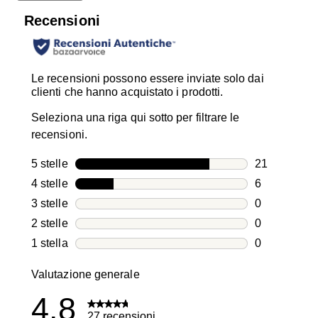
Recensioni
Le recensioni possono essere inviate solo dai
clienti che hanno acquistato i prodotti.
Seleziona una riga qui sotto per filtrare le
recensioni.
5 stelle
stelle
21
21 recension
4 stelle
stelle
6
6 recensioni
3 stelle
stelle
0
0 recensioni
2 stelle
stelle
0
0 recensioni
1 stella
stelle
0
0 recensioni
Valutazione generale
4.8
27 recensioni