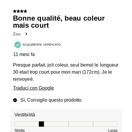
4 su 5 stelle.
Bonne qualité, beau coleur
mais court
Zsu
ACQUIRENTE VERIFICATO
11 mesi fa
Presque parfait, joli coleur, seul bemol le longueur
30 etait trop court pour mon mari (172cm). Je le
renvoyeé.
Traduci con Google
Sì, Consiglio questo prodotto.
Vestibilità
Vestibilità, 2 su 5, dove 1 è uguale a Stretta e 5 è ugual
Stretta
Larga