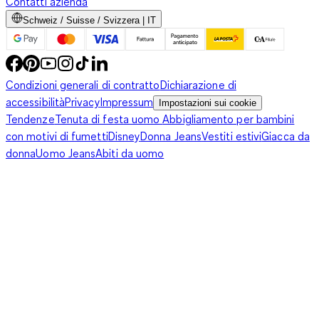
Contatti azienda
Schweiz / Suisse / Svizzera | IT
Condizioni generali di contratto
Dichiarazione di
accessibilità
Privacy
Impressum
Impostazioni sui cookie
Tendenze
Tenuta di festa uomo
Abbigliamento per bambini
con motivi di fumetti
Disney
Donna Jeans
Vestiti estivi
Giacca da
donna
Uomo Jeans
Abiti da uomo