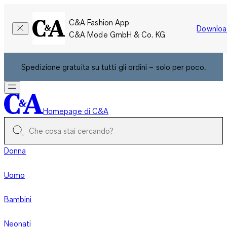
C&A Fashion App
Downloa
C&A Mode GmbH & Co. KG
Spedizione gratuita su tutti gli ordini – solo per poco.
Homepage di C&A
Donna
Uomo
Bambini
Neonati