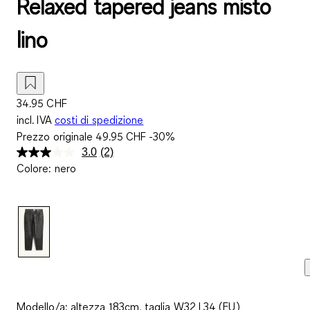
Relaxed tapered jeans misto
lino
34.95 CHF
incl. IVA
costi di spedizione
Prezzo originale
49.95 CHF
-30%
3.0
(2)
Leggi
Colore
:
nero
2
recensioni.
Stesso
link
alla
pagina.
Modello/a: altezza 183cm, taglia W32 L34 (EU)