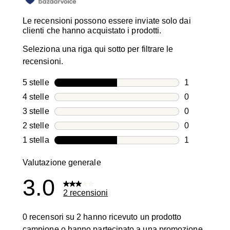
Le recensioni possono essere inviate solo dai
clienti che hanno acquistato i prodotti.
Seleziona una riga qui sotto per filtrare le
recensioni.
5 stelle
stelle
1
1 recensione
4 stelle
stelle
0
0 recensioni
3 stelle
stelle
0
0 recensioni
2 stelle
stelle
0
0 recensioni
1 stella
stelle
1
1 recensione
Valutazione generale
3.0
2 recensioni
0 recensori su 2 hanno ricevuto un prodotto
campione o hanno partecipato a una promozione