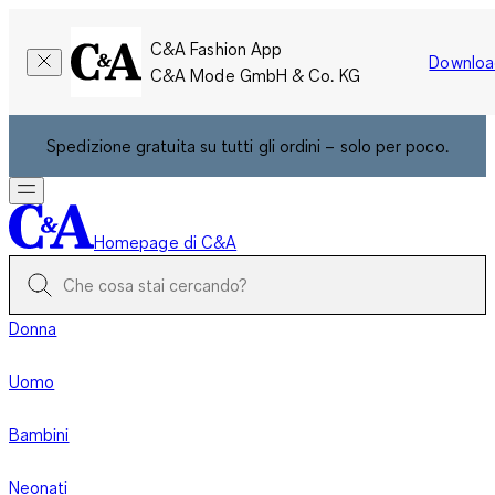
C&A Fashion App
Downloa
C&A Mode GmbH & Co. KG
Spedizione gratuita su tutti gli ordini – solo per poco.
Homepage di C&A
Donna
Uomo
Bambini
Neonati