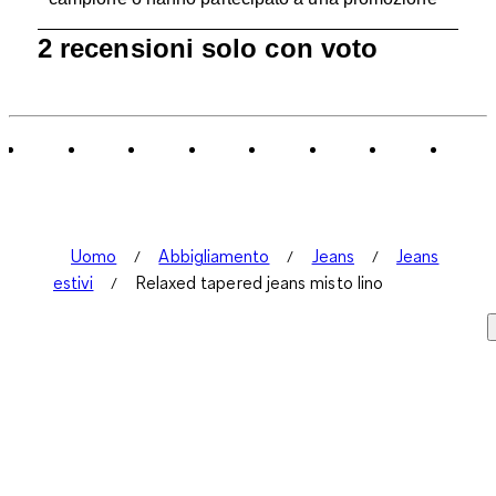
1
2 recensioni solo con voto
a
0
di
2
recensioni.
Uomo
Abbigliamento
Jeans
Jeans
estivi
Relaxed tapered jeans misto lino