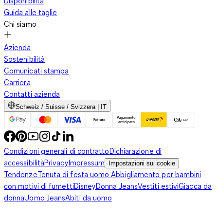
Disponibilità
Guida alle taglie
Chi siamo
Azienda
Sostenibilità
Comunicati stampa
Carriera
Contatti azienda
Schweiz / Suisse / Svizzera | IT
Condizioni generali di contratto
Dichiarazione di
accessibilità
Privacy
Impressum
Impostazioni sui cookie
Tendenze
Tenuta di festa uomo
Abbigliamento per bambini
con motivi di fumetti
Disney
Donna Jeans
Vestiti estivi
Giacca da
donna
Uomo Jeans
Abiti da uomo