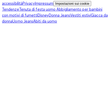
accessibilità
Privacy
Impressum
Impostazioni sui cookie
Tendenze
Tenuta di festa uomo
Abbigliamento per bambini
con motivi di fumetti
Disney
Donna Jeans
Vestiti estivi
Giacca da
donna
Uomo Jeans
Abiti da uomo