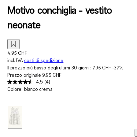
Motivo conchiglia - vestito
neonate
4.95 CHF
incl. IVA
costi di spedizione
Il prezzo più basso degli ultimi 30 giorni:
7.95 CHF
-37%
Prezzo originale
9.95 CHF
4.5
(4)
Leggi
Colore
:
bianco crema
4
recensioni.
Stesso
link
alla
pagina.