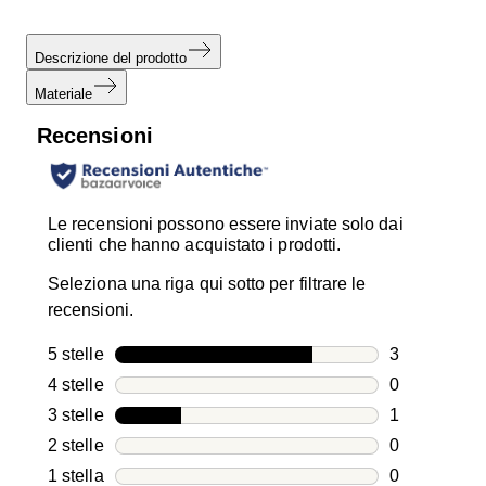
Descrizione del prodotto
Materiale
Recensioni
Le recensioni possono essere inviate solo dai
clienti che hanno acquistato i prodotti.
Seleziona una riga qui sotto per filtrare le
recensioni.
5 stelle
stelle
3
3 recensioni
4 stelle
stelle
0
0 recensioni
3 stelle
stelle
1
1 recensione
2 stelle
stelle
0
0 recensioni
1 stella
stelle
0