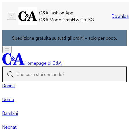
C&A Fashion App
Downloa
C&A Mode GmbH & Co. KG
Spedizione gratuita su tutti gli ordini – solo per poco.
Homepage di C&A
Donna
Uomo
Bambini
Neonati