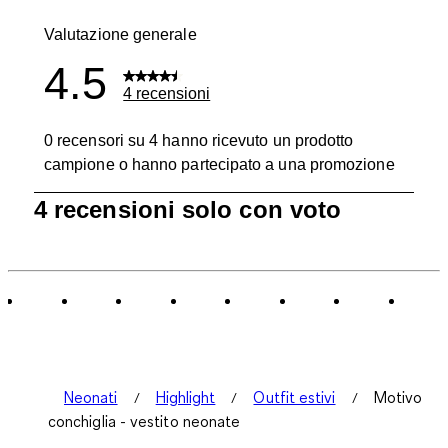
0 recensioni
Valutazione generale
4.5
4 recensioni
0 recensori su 4 hanno ricevuto un prodotto
campione o hanno partecipato a una promozione
1
4 recensioni solo con voto
a
0
di
4
recensioni.
Neonati
Highlight
Outfit estivi
Motivo
conchiglia - vestito neonate