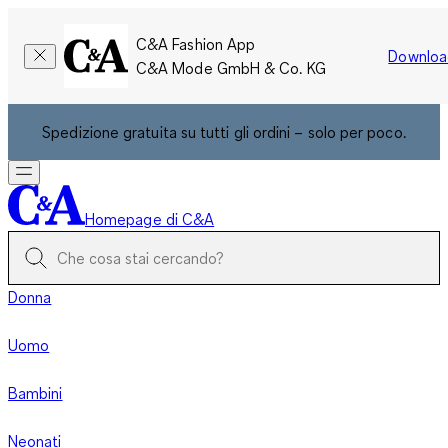
C&A Fashion App
Downloa
C&A Mode GmbH & Co. KG
Spedizione gratuita su tutti gli ordini – solo per poco.
Homepage di C&A
Donna
Uomo
Bambini
Neonati