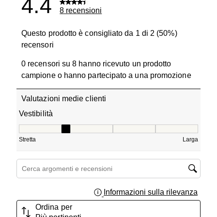
4.4
8 recensioni
Questo prodotto è consigliato da 1 di 2 (50%)
recensori
0 recensori su 8 hanno ricevuto un prodotto
campione o hanno partecipato a una promozione
Valutazioni medie clienti
Vestibilità
Vestibilità, 2 su 5, dove 1 è uguale a Stretta e 5 è uguale
Stretta
Larga
Cerca argomenti e ricerca delle recensioni
Informazioni sulla rilevanza
Visual
Ordina per