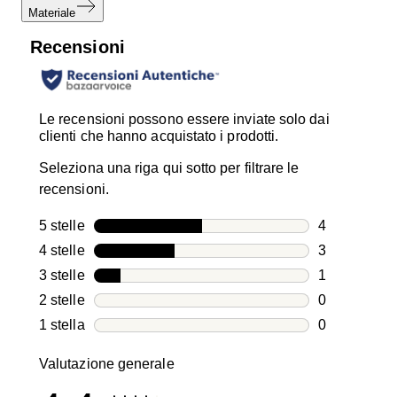
Materiale
Recensioni
Le recensioni possono essere inviate solo dai
clienti che hanno acquistato i prodotti.
Seleziona una riga qui sotto per filtrare le
recensioni.
5 stelle
stelle
4
4 recensioni
4 stelle
stelle
3
3 recensioni
3 stelle
stelle
1
1 recensione
2 stelle
stelle
0
0 recensioni
1 stella
stelle
0
0 recensioni
Valutazione generale