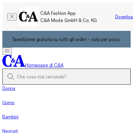
C&A Fashion App
Downloa
C&A Mode GmbH & Co. KG
Spedizione gratuita su tutti gli ordini – solo per poco.
Homepage di C&A
Donna
Uomo
Bambini
Neonati