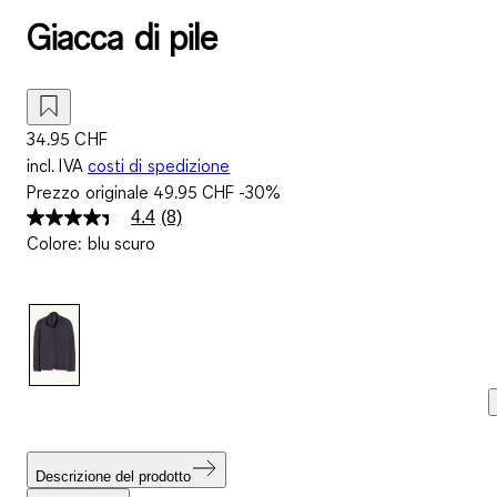
Giacca di pile
34.95 CHF
incl. IVA
costi di spedizione
Prezzo originale
49.95 CHF
-30%
4.4
(8)
Leggi
Colore
:
blu scuro
8
recensioni.
Stesso
link
alla
pagina.
Descrizione del prodotto