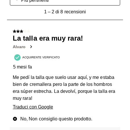
Più pertinenti
1
1
–
2 di 8
recensioni
a
2
di
3 su 5 stelle.
8
La talla era muy rara!
recensioni.
Alvaro
ACQUIRENTE VERIFICATO
5 mesi fa
Me pedí la talla que suelo usar aquí, y me estaba
bien de cremallera pero la parte de los hombros
era súper estrecha. La devolví, porque la talla era
muy rara!
Traduci con Google
No, Non consiglio questo prodotto.