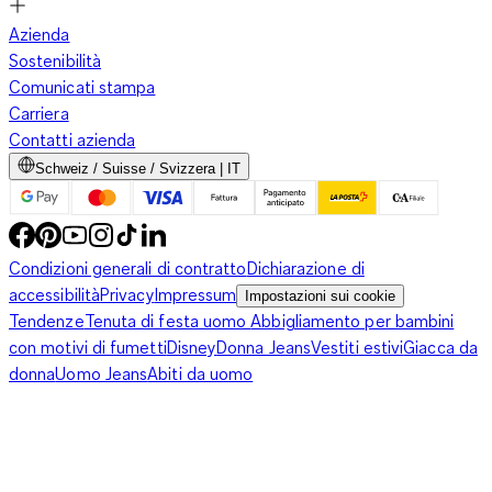
Azienda
Sostenibilità
Comunicati stampa
Carriera
Contatti azienda
Schweiz / Suisse / Svizzera | IT
Condizioni generali di contratto
Dichiarazione di
accessibilità
Privacy
Impressum
Impostazioni sui cookie
Tendenze
Tenuta di festa uomo
Abbigliamento per bambini
con motivi di fumetti
Disney
Donna Jeans
Vestiti estivi
Giacca da
donna
Uomo Jeans
Abiti da uomo