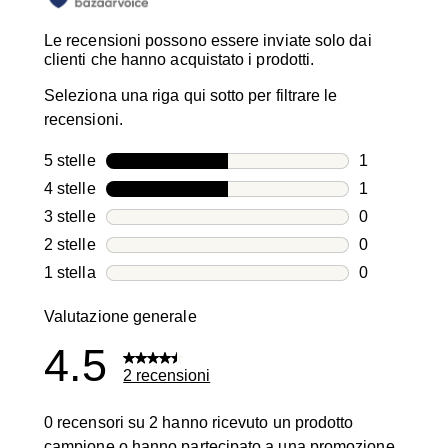
Le recensioni possono essere inviate solo dai
clienti che hanno acquistato i prodotti.
Seleziona una riga qui sotto per filtrare le
recensioni.
5 stelle
stelle
1
1 recensione
4 stelle
stelle
1
1 recensione
3 stelle
stelle
0
0 recensioni
2 stelle
stelle
0
0 recensioni
1 stella
stelle
0
0 recensioni
Valutazione generale
4.5
2 recensioni
0 recensori su 2 hanno ricevuto un prodotto
campione o hanno partecipato a una promozione