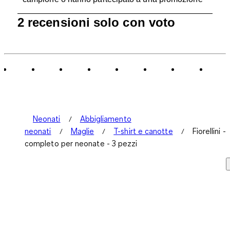
1
2 recensioni solo con voto
a
0
di
2
recensioni.
Neonati
Abbigliamento
neonati
Maglie
T-shirt e canotte
Fiorellini -
completo per neonate - 3 pezzi