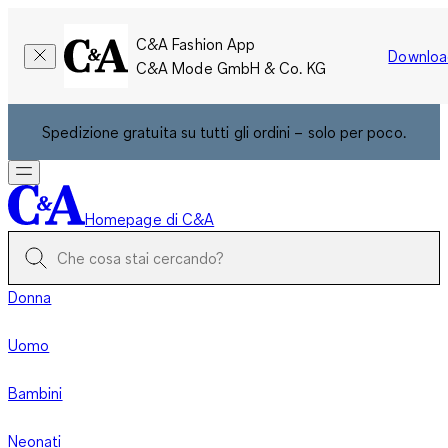
C&A Fashion App
Downloa
C&A Mode GmbH & Co. KG
Spedizione gratuita su tutti gli ordini – solo per poco.
Homepage di C&A
Donna
Uomo
Bambini
Neonati