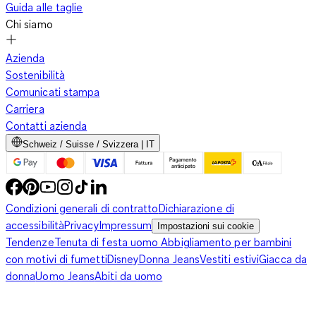
Guida alle taglie
Chi siamo
Azienda
Sostenibilità
Comunicati stampa
Carriera
Contatti azienda
Schweiz / Suisse / Svizzera | IT
Condizioni generali di contratto
Dichiarazione di
accessibilità
Privacy
Impressum
Impostazioni sui cookie
Tendenze
Tenuta di festa uomo
Abbigliamento per bambini
con motivi di fumetti
Disney
Donna Jeans
Vestiti estivi
Giacca da
donna
Uomo Jeans
Abiti da uomo