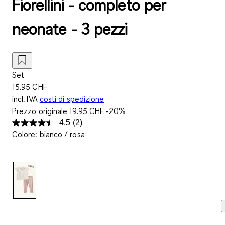
Fiorellini - completo per
neonate - 3 pezzi
Set
15.95 CHF
incl. IVA
costi di spedizione
Prezzo originale
19.95 CHF
-20%
4.5
(2)
Leggi
Colore
:
bianco / rosa
2
recensioni.
Stesso
link
alla
pagina.