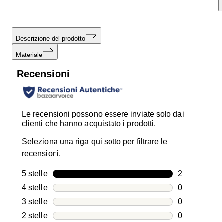
Descrizione del prodotto
Materiale
Recensioni
Le recensioni possono essere inviate solo dai
clienti che hanno acquistato i prodotti.
Seleziona una riga qui sotto per filtrare le
recensioni.
5 stelle
stelle
2
2 recensioni
4 stelle
stelle
0
0 recensioni
3 stelle
stelle
0
0 recensioni
2 stelle
stelle
0