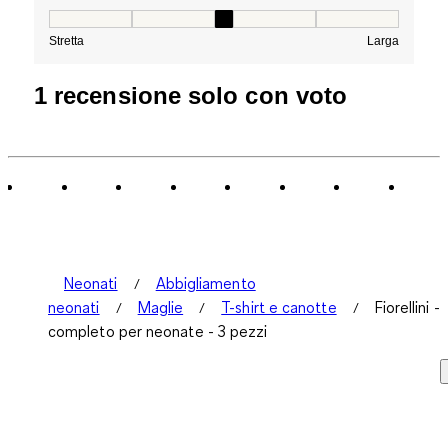
Vestibilità, 3 su 5, dove 1 è uguale a Stretta e 5 è ugual
Stretta
Larga
1 recensione solo con voto
Neonati
Abbigliamento
neonati
Maglie
T-shirt e canotte
Fiorellini -
completo per neonate - 3 pezzi