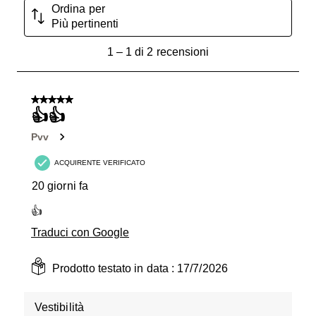
Ordina per
Più pertinenti
1
1
–
1 di 2
recensioni
a
1
di
5 su 5 stelle.
2
👍👍
recensioni.
Pvv
ACQUIRENTE VERIFICATO
20 giorni fa
👍
Traduci con Google
Prodotto testato in data :
17/7/2026
Vestibilità