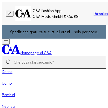
C&A Fashion App
Downloa
C&A Mode GmbH & Co. KG
Spedizione gratuita su tutti gli ordini – solo per poco.
Homepage di C&A
Donna
Uomo
Bambini
Neonati