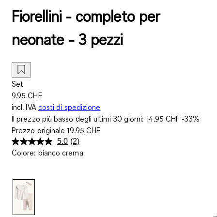
Fiorellini - completo per
neonate - 3 pezzi
Set
9.95 CHF
incl. IVA
costi di spedizione
Il prezzo più basso degli ultimi 30 giorni:
14.95 CHF
-33%
Prezzo originale
19.95 CHF
5.0
(2)
Leggi
Colore
:
bianco crema
2
recensioni.
Stesso
link
alla
pagina.