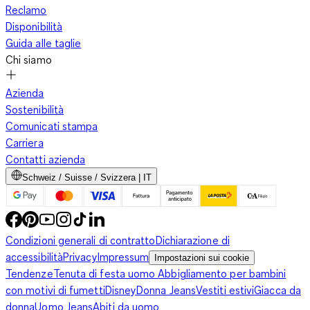
Reclamo
Disponibilità
Guida alle taglie
Chi siamo
Azienda
Sostenibilità
Comunicati stampa
Carriera
Contatti azienda
Schweiz / Suisse / Svizzera | IT
Condizioni generali di contratto
Dichiarazione di
accessibilità
Privacy
Impressum
Impostazioni sui cookie
Tendenze
Tenuta di festa uomo
Abbigliamento per bambini
con motivi di fumetti
Disney
Donna Jeans
Vestiti estivi
Giacca da
donna
Uomo Jeans
Abiti da uomo