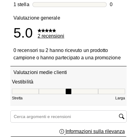
0 recensioni
1 stella
stelle
0
0 recensioni
Valutazione generale
5.0
2 recensioni
0 recensori su 2 hanno ricevuto un prodotto
campione o hanno partecipato a una promozione
Valutazioni medie clienti
Vestibilità
Vestibilità, 3 su 5, dove 1 è uguale a Stretta e 5 è uguale
Stretta
Larga
Cerca argomenti e ricerca delle recensioni
Informazioni sulla rilevanza
Visual