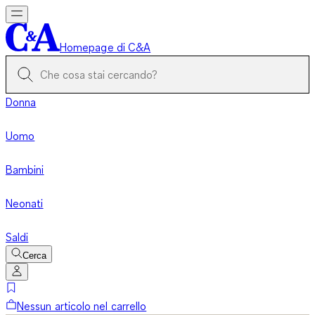
Homepage di C&A
Donna
Uomo
Bambini
Neonati
Saldi
Cerca
Nessun articolo nel carrello