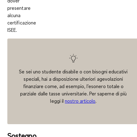
dover
presentare
alcuna
certificazione
ISEE.
Se sei uno studente disabile o con bisogni educativi
speciali, hai a disposizione ulteriori agevolazioni
finanziare come, ad esempio, l’esonero totale o
parziale dalle tasse universitarie. Per saperne di più
leggi il
nostro articolo
.
Sostegno